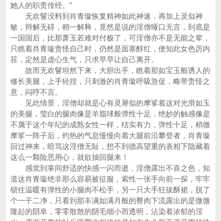
她人的职责传经。”
无欢鬙没料到肖青璇恢复精神如此神速，再加上灵似神
敏，辩解无碍，稍一解释，竟然是说的淫僧哑口无言，到底是
一国国后，比那萧玉若难对付极了，可淫僧亦不是无能之辈，
只瞧着肖青璇责怪自己时，仍然是面塞醇红，便知此女色厉内
荏，定然是虚心生气，只求早早让自己离开。
故而无欢鬙坦然下来，大胆出手，瞧着那如宝玉般诱人的
修长美腿，上手轻捏，只刺激的肖青璇呼吸急促，略带责怪之
意，闷哼不言。
见此情景，淫僧却就是心有灵犀似的摩挲着这对光滑如玉
的美腿，莹白的腿肉像是羊脂球般弹性十足，绝妙的触感像是
不属于这个年纪的成熟女性一样，结实有力，弹性十足，稍微
摩挲一阵子后，灼热的气息慢慢向着大腿前沿攀登者，肖青璇
回过神来，暗骂这淫僧无耻，想不到德高望重的表相下隐藏着
这么一颗险恶用心，就欲抽回腿来！
感觉到掌间舒适的快感一闪而逝，淫僧露出不喜之色，知
道这肖青璇绝非那么容易被征服，索性一张手向前一探，牢牢
锁住温暖有弹性的小腿肉不松手，另一只大手狂拔酥裙，脱了
个一干二净，只看到那丰满如满月般的臀肉下流露出的是微微
隆起的阴阜，零零散散的阴毛细小而透明，沾染着浓郁的淫