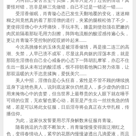
为何自己要苦苦坚守贞操，莫非只是为了过去的情谊？真
要怪对错，岂非是林三先做错，自己不过是一错还一错......
受淫香催眠，肖青璇心态已发生天翻地覆的变化，迷迷糊
糊之间竟然真的着了那淫僧的道行，夹紧的腿根松弛了不少，
更使得淫僧心中大呼痛快，手玩丰乳，膝盖则使劲顶在肥嫩的
肉尻前隔着那耻毛用力刮擦，阵阵电流般的酸涩感传遍心头，
更让肖青璇不受控制的哎哎娇吟起来......
今次高挑修长的玉体先是被淫香催情，再是接二连三的高
潮、失禁，人早已溃不成军，尽显这具肉躯的淫荡本质，就是
那陌生淫僧在自己全心戒备的心态下一阵胡乱摩挲，亦忍不住
生出一股从未有过的酸涩感，恨不得朝着他胸口努力依靠，让
那双温暖的大手恣意揉胸，爱抚美穴......
美人中招，淫僧自是心头狂喜，索性是不管不顾的继续挑
逗身下这绝色美人，说到底这家伙仍然是人，多少虚伪的借口
用来掩饰心中的贪婪，但当世界上最尊贵的女人眼下就在唾手
可得的位置，无欢鬙也要心动，甚至是产生出一丝丝焦急的情
绪，若是可以将此女征服，日后淫寺将会真正在大华扎根，传
播信仰。
为此，这家伙发誓要用尽浑身解数来征服肖青璇。
随着挑逗的力度不断加大，肖青璇慢慢变得面泛潮红之
色，变得春情动人，紧窄的花唇内慢慢渗透出几滴爱液，而且