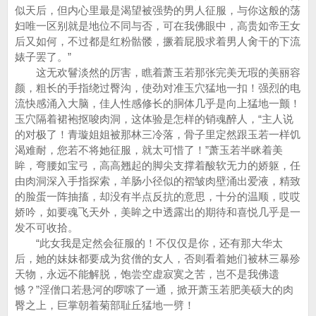
似天后，但内心里最是渴望被强势的男人征服，与你这般的荡
妇唯一区别就是地位不同与否，可在我佛眼中，高贵如帝王女
后又如何，不过都是红粉骷髅，撅着屁股求着男人肏干的下流
婊子罢了。”
这无欢鬙淡然的厉害，瞧着萧玉若那张完美无瑕的美丽容
颜，粗长的手指绕过臀沟，使劲对准玉穴猛地一扣！强烈的电
流快感涌入大脑，佳人性感修长的胴体几乎是向上猛地一颤！
玉穴隔着裙袍抠唆肉洞，这体验是怎样的销魂醉人，“主人说
的对极了！青璇姐姐被那林三冷落，骨子里定然跟玉若一样饥
渴难耐，您若不将她征服，就太可惜了！”萧玉若半眯着美
眸，弯腰如宝弓，高高翘起的脚尖支撑着酸软无力的娇躯，任
由肉洞深入手指探索，羊肠小径似的褶皱肉壁涌出爱液，精致
的脸蛋一阵抽搐，却没有半点反抗的意思，十分的温顺，哎哎
娇吟，如要魂飞天外，美眸之中透露出的期待和喜悦几乎是一
发不可收拾。
“此女我是定然会征服的！不仅仅是你，还有那大华太
后，她的妹妹都要成为贫僧的女人，否则看着她们被林三暴殄
天物，永远不能解脱，饱尝空虚寂寞之苦，岂不是我佛遗
憾？”淫僧口若悬河的啰嗦了一通，掀开萧玉若肥美硕大的肉
臀之上，巨掌朝着菊部耻丘猛地一劈！