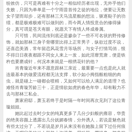
纷效仿，只可是再难有十分之一相似经历者出现，无外乎他们
失败，只因为单单是一个宁雨昔首传之徒的地位，便要让无数
女子望而却步，还有那林三天马流星般的想法，驱逐鞑子的功
绩，都是极难极难可以做到的，而今两人情投意合的修得缘
分，真可谓是苍天有眼，祝愿天下有情人终成眷属。
只可惜，民间流传到底还是掺杂了一些不可名状的野传修
饰，就如那林三身子骨哪里比得上正常男子，纵欲过度不说，
还喜恋美酒，常年留恋风花雪月等场所，与女子打情骂俏，恨
不得日日夜夜都跟不同女人来上一发，如此淫靡荒唐，便是铁
杵也要磨成针，何况本来就是一根绣花针的他？
肖青璇近年来不愿意跟林三亲近，最重要一点也是此人就
连最基本的做爱流程都无法支撑，软小如小拇指般粗细的肉
虫，就是碰上一碰都会喷精，又如何可以给人满足的道理？也
难怪肖青璇芳龄三十，正是情欲如虎的春色年华，却有毅力不
去与那林三私会。
萧家府邸，萧玉若终于是时隔一年时间再次见到了这位青
璇姐姐。
她比起过去时少女的纯真更多了几分少妇般的雍容，华贵
的绝美容颜上透露出几分妩媚春情，分外诱人，若说是魅色就
有些太过分了，不若说是岁月从来没有在她脸上留下过任何痕