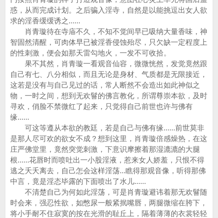
惑，从而完成计划。之后骗入淫寺，自然是以能挑逗出女人欲
求的淫香缓缓诱之......
肖青璇待在寺庙不久，不知不觉间早已吸纳大量香味，神
智固然清醒，可肉体早已被淫香侵蚀殆尽，只欠缺一定程度上
的性刺激，便会如那天雷勾地火，一发不可收拾。
果不其然，肖青璇一看观音仙容，微微恍然，发觉竟然跟
自己有七、八分相似，而且无论是身材、气质都是无限接近，
这若是没有与自己见过的话，常人断然不会造出如此神似之
物，一时之间，想到无欢鬙的佛言教化，所谓尊崇本欲，及时
寻欢，俏脸不禁微红了起来，只觉得自己前世也许与佛有
缘......
可这等遵从本欲的教廷，若是自己与佛有缘......前世莫非
是那人尽可欢的欲女不成？想到这里，肖青璇倍感燥热，在这
庄严佛堂里，竟然突觉刺激，下意识摩擦着那湿漉漉的大腿
根......花唇时而喷吐出一小股淫液，惹来女人娇羞，只恨不得
逃之夭夭离去，自己怎会这样淫荡...瞧得那观音像，听得那佛
中言，竟是淫态毕露的下面喷出了水儿......
不清楚自己为何如此淫荡，可是肖青璇避讳着那无欢鬙随
时会来，强忍性欲，如憋尿一般紧抿嘴唇，两腿微缩在胯下，
将小手耐不住寂寞的按在光滑的耻丘上，隔着薄薄的衣裳轻轻