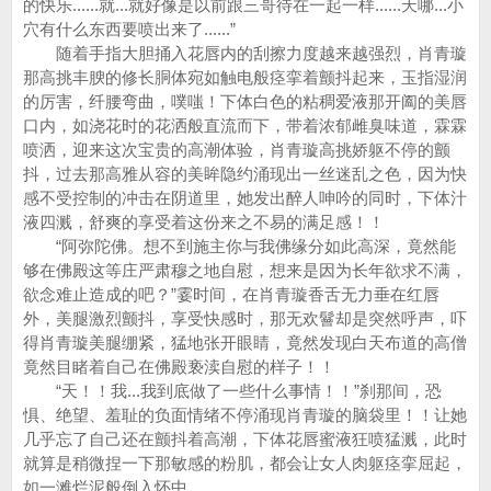
的快乐......就...就好像是以前跟三哥待在一起一样......天哪...小
穴有什么东西要喷出来了......”
随着手指大胆捅入花唇内的刮擦力度越来越强烈，肖青璇
那高挑丰腴的修长胴体宛如触电般痉挛着颤抖起来，玉指湿润
的厉害，纤腰弯曲，噗嗤！下体白色的粘稠爱液那开阖的美唇
口内，如浇花时的花洒般直流而下，带着浓郁雌臭味道，霖霖
喷洒，迎来这次宝贵的高潮体验，肖青璇高挑娇躯不停的颤
抖，过去那高雅从容的美眸隐约涌现出一丝迷乱之色，因为快
感不受控制的冲击在阴道里，她发出醉人呻吟的同时，下体汁
液四溅，舒爽的享受着这份来之不易的满足感！！
“阿弥陀佛。想不到施主你与我佛缘分如此高深，竟然能
够在佛殿这等庄严肃穆之地自慰，想来是因为长年欲求不满，
欲念难止造成的吧？”霎时间，在肖青璇香舌无力垂在红唇
外，美腿激烈颤抖，享受快感时，那无欢鬙却是突然呼声，吓
得肖青璇美腿绷紧，猛地张开眼睛，竟然发现白天布道的高僧
竟然目睹着自己在佛殿亵渎自慰的样子！！
“天！！我...我到底做了一些什么事情！！”刹那间，恐
惧、绝望、羞耻的负面情绪不停涌现肖青璇的脑袋里！！让她
几乎忘了自己还在颤抖着高潮，下体花唇蜜液狂喷猛溅，此时
就算是稍微捏一下那敏感的粉肌，都会让女人肉躯痉挛屈起，
如一滩烂泥般倒入怀中。