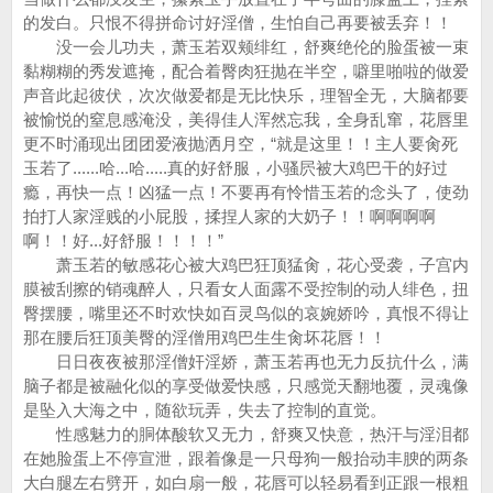
的发白。只恨不得拼命讨好淫僧，生怕自己再要被丢弃！！
没一会儿功夫，萧玉若双颊绯红，舒爽绝伦的脸蛋被一束
黏糊糊的秀发遮掩，配合着臀肉狂抛在半空，噼里啪啦的做爱
声音此起彼伏，次次做爱都是无比快乐，理智全无，大脑都要
被愉悦的窒息感淹没，美得佳人浑然忘我，全身乱窜，花唇里
更不时涌现出团团爱液抛洒月空，“就是这里！！主人要肏死
玉若了......哈...哈.....真的好舒服，小骚屄被大鸡巴干的好过
瘾，再快一点！凶猛一点！不要再有怜惜玉若的念头了，使劲
拍打人家淫贱的小屁股，揉捏人家的大奶子！！啊啊啊啊
啊！！好...好舒服！！！！”
萧玉若的敏感花心被大鸡巴狂顶猛肏，花心受袭，子宫内
膜被刮擦的销魂醉人，只看女人面露不受控制的动人绯色，扭
臀摆腰，嘴里还不时欢快如百灵鸟似的哀婉娇吟，真恨不得让
那在腰后狂顶美臀的淫僧用鸡巴生生肏坏花唇！！
日日夜夜被那淫僧奸淫娇，萧玉若再也无力反抗什么，满
脑子都是被融化似的享受做爱快感，只感觉天翻地覆，灵魂像
是坠入大海之中，随欲玩弄，失去了控制的直觉。
性感魅力的胴体酸软又无力，舒爽又快意，热汗与淫泪都
在她脸蛋上不停宣泄，跟着像是一只母狗一般抬动丰腴的两条
大白腿左右劈开，如白扇一般，花唇可以轻易看到正跟一根粗