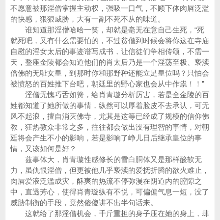
不愿意被那淫僧掌握主动权，强吸一口气，不顾下体肉唇泛滥
的快感，狠狠威胁，大有一副不死不从的味道。
谁知道那淫僧哈哈一笑，却就是毫无在意自己生死，“死
就死吧，又有什么需要怕的，不过贫僧到时候会将你这在寺庙
自慰的淫女太后的事迹谱写成书，让信徒们争相传颂，不需一
天，整座金陵都会知道他们的肖太后乃是一个淫荡至极、亵渎
僧佛的无耻女皇，到那时你和那野种还能立足皇位吗？只怕会
被愤怒的百姓推下台吧，朝廷里的野心家也会从中作祟！！”
淫僧无愧巧舌如簧，给肖青璇分析厉害，若是全金陵的百
姓都知道了她所做的事情，纵然可以厚着脸皮不去承认，可无
风不起浪，擅自消灭佛寺，尤其是这等已经成了规模的信仰佛
教，狂热教众非常之多，往往都会做出没有理智的事情，对朝
廷将会产生不小的影响，若是影响了峥儿日后继承皇位的事
情，又该如何是好？
兹事体大，肖青璇性感修长的雪白胴体又是那样酸软无
力，虽仇恨淫僧，但更被他几乎亵渎的爱抚折腾的欲火难止，
肉唇爱液泛滥成灾，酥爽的热流不停弥漫在阴道内的腔隙之
中，直透芳心，使得肖青璇纵有不悦，可偏偏气息一短，没了
威胁制衡的手段，竟然傻傻讲不出半句话来。
这就给了那淫僧机会，千斤重担的身子压在她的身上，肆