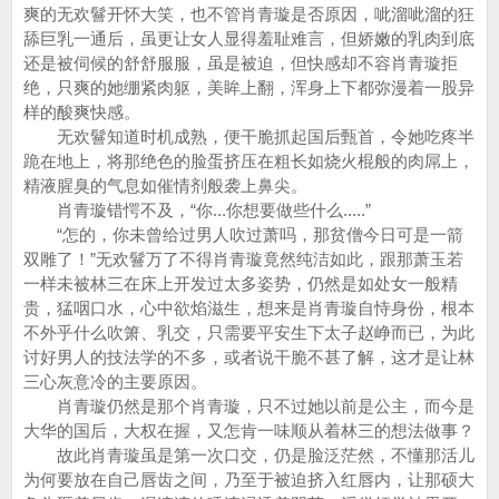
爽的无欢鬙开怀大笑，也不管肖青璇是否原因，呲溜呲溜的狂
舔巨乳一通后，虽更让女人显得羞耻难言，但娇嫩的乳肉到底
还是被伺候的舒舒服服，虽是被迫，但快感却不容肖青璇拒
绝，只爽的她绷紧肉躯，美眸上翻，浑身上下都弥漫着一股异
样的酸爽快感。
无欢鬙知道时机成熟，便干脆抓起国后甄首，令她吃疼半
跪在地上，将那绝色的脸蛋挤压在粗长如烧火棍般的肉屌上，
精液腥臭的气息如催情剂般袭上鼻尖。
肖青璇错愕不及，“你...你想要做些什么.....”
“怎的，你未曾给过男人吹过萧吗，那贫僧今日可是一箭
双雕了！”无欢鬙万了不得肖青璇竟然纯洁如此，跟那萧玉若
一样未被林三在床上开发过太多姿势，仍然是如处女一般精
贵，猛咽口水，心中欲焰滋生，想来是肖青璇自恃身份，根本
不外乎什么吹箫、乳交，只需要平安生下太子赵峥而已，为此
讨好男人的技法学的不多，或者说干脆不甚了解，这才是让林
三心灰意冷的主要原因。
肖青璇仍然是那个肖青璇，只不过她以前是公主，而今是
大华的国后，大权在握，又怎肯一味顺从着林三的想法做事？
故此肖青璇虽是第一次口交，仍是脸泛茫然，不懂那活儿
为何要放在自己唇齿之间，乃至于被迫挤入红唇内，让那硕大