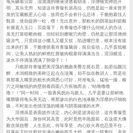
龟头砸着贝齿，湿漉漉的唾液浸透着阴茎，淫僧顿觉神思开
明，其乐无穷，知道这肖青璇长居高位，仍然是如一座未曾开
发的宝藏般惹人心动，故而也不会有什么忌讳，干脆抱着佳人
甄首，使劲提胯一松，噗！无出意外，那粗长的阴茎如利箭般
长驱直入玉口，贝齿落下，肖青璇也不懂什么伺候人的办法，
虽无打算咬断肉根，但轻轻刮擦喉穴肉壁，仍然是让那淫僧倒
吸凉气，只觉得这小嘴儿又暖又软，陷进嘴巴里，根本没有拔
出来的打算，干脆便抓着肖青璇脑袋，前后耸动，几乎直抵喉
间，让美人熟妇的鲜艳红唇被肉棍塞得满满当当，淫泪横流，
涎水不停滴落洒满了卵袋子！！
只瞧那肖青璇肥美淫荡的翘曲美臀左摇右晃，如若仙颜沉
醉，水润精致的美眸泛起点点涟漪，却不似在教训人，而是在
将那塞入嘴里的粗长肉屌悉心讨好，对准龟头，猛地一撮，喉
穴之间敏锐的肉壁朝着四面八方疾驰而去，“咕噜噜噜
噜！！”同一时间，一股香风抚向马眼儿，几乎是要让那鲜艳
嘴唇吸得龟头美无边，将那渗出的白色浊液极为淫靡的仔细吮
吸，不时发出色情淫荡的唾液与阴茎碰撞的水声。
淫僧虽是表面故作淡定，内心则是波涛起伏，这肖青璇贵
为大华国后，身份何其高贵，此时竟然半跪面前，在这偌大佛
殿含屌扭臀，人生至此，何等享受，内心欲火再也忍受不住，
巨掌向下扯住那对丰满白嫩的西瓜大奶，便是一阵亵玩，高耸