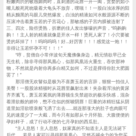
粉嫩肉屄的敏感媚肉时，直刺激的花唇一开一阖，贪婪的如小
嘴儿般死死吮吸着大龟头不放弃，噗嗤！！一股白浊浓厚的阳
精从黝黑的马眼儿突然爆发，白浊的精液如河水般源源不断的
压滚冲击着萧玉若的子宫花心，那敏感的子宫内膜被连射了
三、四次，险些烫熟，折磨的佳人发出惨嚎的声音，“呜齁齁
齁！！主人射的精液就像是开水一样！烫死人家了！小穴要被
烫的坏掉了！！呜呜呜呜！好...好厉害！！！感觉这一炮！！
非得让玉若怀孕不可！！！”
“哼，贫僧自小常伴波旬天魔佛像身边，精元情欲早已全
无生机，除非寻得那凤凰心，似那凤凰浴火重生，吞饮那神
物，不然就是内射你再多白精又如何，不过是撑得你肚大肥圆
罢了！”
那淫僧无欢鬙似是极为不喜萧玉若的言辞，狠狠一拍佳人
美臀！一股股浓精顿时从花唇里飙射出来！夹杂着浑浊的黄尿
齐齐溅飞，萧玉若紧抿的薄唇顿生失禁超吹的极乐快感，混杂
着泄欲般的娇吟，憋不住似的抠唆阴唇！巨量的浓精狂猛从阴
道里如淫欲喷泉般飞洒了出去......就连那涨大的肚子也肉眼可
见的速度少了一大截，而今只有如那从十月怀胎、大腹便便的
孕妇样子，成了行动不便的七月孕妇的西瓜肚。
“主人息怒！主人息怒，奴家真的不知道主人是无法诞下
后代......若是人家可以寻得那凤凰心，定然不竭余力的为您买