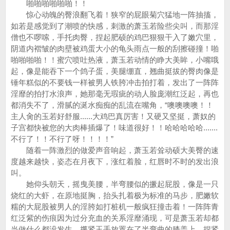
啪啪啪啪啪啪！！
惊心动魄的臀浪翻飞着！狭窄的屁眼菊穴猛地一阵抽搐，
如若是感觉到了潮喷的快感，刺激的萧玉若险些尖叫，而那淫
僧也不啰嗦，手托肉臀，捏起肥硕的鸡巴狠狠干入了嫩穴里，
阴道内褶皱的肉壁被鸡蛋大小的龟头雨点一般的刮擦碰撞！啪
啪啪啪啪！！蜜穴喷吐热液，萧玉若动情的睁大美眸，小嘴哦
起，像是能吞下一个鸽子蛋，美腿绷直，翘曲挺拔的臀肉像是
锤年糕似的不要钱一样被男人铁胯冲击拍打着，发出了一阵阵
淫靡的拍打水浪声，她那毫无瑕疵的动人脸庞潮红泛起，再也
都消失不了，滑腻的涎水痴痴的乱流在嘴角，“噢噢噢噢！！
主人肏的玉若好舒服......大鸡巴真厉害！又硬又坚挺，萧奴的
子宫都快被您的大肉棒插爆了！味道很好！！哈哈哈哈哈.......
不行了！！不行了呀！！！！”
随着一阵激烈的做爱声音响起，萧玉若耸动硕大美臀的速
度越来越快，姿态在月夜下，涨红着脸，红唇时不时的发出浪
叫。
她仰头朝天，摇曳美腰，半弯腰似的撅起屁股，像是一只
烧红的大虾，在原地挺胸，抬头扎着极为标准的马步，肥嫩软
糯的大屁股被男人的淫胯如打桩机一般疯狂撞击着！一阵阵青
红泛紫的伤痕因为过分充血的关系淫靡涌现，可是萧玉若却都
当做什么都没发生，攥紧玉手放置在了半弯曲的膝盖上，捏紧