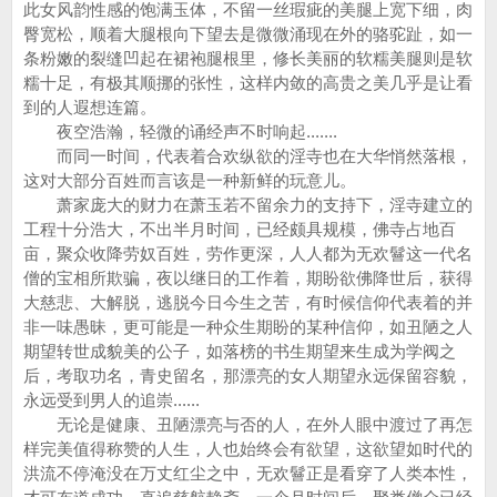
此女风韵性感的饱满玉体，不留一丝瑕疵的美腿上宽下细，肉
臀宽松，顺着大腿根向下望去是微微涌现在外的骆驼趾，如一
条粉嫩的裂缝凹起在裙袍腿根里，修长美丽的软糯美腿则是软
糯十足，有极其顺挪的张性，这样内敛的高贵之美几乎是让看
到的人遐想连篇。
夜空浩瀚，轻微的诵经声不时响起.......
而同一时间，代表着合欢纵欲的淫寺也在大华悄然落根，
这对大部分百姓而言该是一种新鲜的玩意儿。
萧家庞大的财力在萧玉若不留余力的支持下，淫寺建立的
工程十分浩大，不出半月时间，已经颇具规模，佛寺占地百
亩，聚众收降劳奴百姓，劳作更深，人人都为无欢鬙这一代名
僧的宝相所欺骗，夜以继日的工作着，期盼欲佛降世后，获得
大慈悲、大解脱，逃脱今日今生之苦，有时候信仰代表着的并
非一味愚昧，更可能是一种众生期盼的某种信仰，如丑陋之人
期望转世成貌美的公子，如落榜的书生期望来生成为学阀之
后，考取功名，青史留名，那漂亮的女人期望永远保留容貌，
永远受到男人的追崇......
无论是健康、丑陋漂亮与否的人，在外人眼中渡过了再怎
样完美值得称赞的人生，人也始终会有欲望，这欲望如时代的
洪流不停淹没在万丈红尘之中，无欢鬙正是看穿了人类本性，