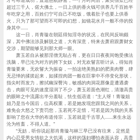
才可布道成功，直追慈航静斋，一个月时间后，聚类僧众已经
超过三千人，偌大佛土，一日上供的香火钱可供养几千百姓半
年吃穿之用，百姓们宁可自己不吃饭，饿着肚子也要上供香
火，只为了那可望而不可即的幻想，如镜花水月一般不停的投
身其中......
这一日，肖青璇在朝廷得知淫寺的状况，在民间反响颇
深，其中佛法涉及解脱之道，大有深意，特来去萧府跟萧财女
交涉，期望能够见到那大师一眼。
萧玉若自从被那淫僧无耻占有，更在日日夜夜间饱受佛法
洗脑，早已沦为对方的胯下女奴，对无欢鬙言听计从，得知肖
青璇要来，无欢鬙大为振奋，一拍这绝美熟妇的肥美肉臀，肆
无忌惮的揉搓起来，如揉捏肉团一般在巨掌中不停变化形状，
指尖时而发力，擦拭幽深臀沟，敏感的肉洞花唇像是遭遇袭
击，肉眼可见的速度湿润了不少，萧玉若面色潮红，清澈高贵
的眼眸之中流露出半分羞耻，怯生低语道：“主人呀！青璇姐
姐乃是当今国后，位高权重，若是她发现您跟我之间的关系，
难免会大怒之下责罚您，玉若死不足惜，可若是因为我的关系
影响了您在大华的布道传宗，玉若就是千古罪人......来生永远
沦为牲畜，不得人道。”
“无妨，听你说起那肖青璇与林三早已没有往来，定然是
内心忍受男女情欲之大饥渴，这样的荡妇哪怕表面从容，高贵