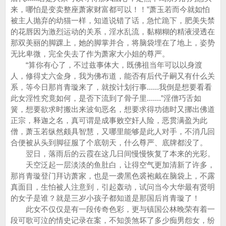
来，哪怕是变卖整座萧家财富都可以！！”萧玉若而今就如怕
被主人抛弃的幼猫一样，知道说错了话，急忙跪下，肥美失禁
的花唇因为激烈运动的关系，淫水乱流，黏糊糊的精液浸透在
那双美丽的脚踝上，她的脚掌并合，将脑袋埋在了地上，姿势
无比卑微，完全失去了作为萧家大小姐的尊严。
“算你有心了，不过兹事体大，既佛祖当年可以以身渡
人，修得丈六金身，我为佛布道，能否有后代子嗣又有什么关
系，等今日那肖青璇来了，就按计划行事......我倒是想要看看
此女淫性究竟如何，是否下流到了骨子里.......”淫僧巧舌如
簧，想要欲求时搬出来波旬恶名，想要求得功德时又挪出佛道
正宗，释迦之名，真可谓是成事败空奸人险，恶贯满盈为此
僧，萧玉若纵然颇具智慧，又哪里能够是此人对手，不消几回
合便被从头到脚征服了个底朝天，什么尊严、底牌都没了。
翌日，落雨后的云霞在这几日间慢慢恢复了本来的光彩。
天空泛起一层淡淡的鱼肚白，让得空气更加清新了许多，
那肖青璇登门拜访萧家，也是一袭黑色裘袍戴在脑袋上，不露
真面目，生怕被人注意到，引起轰动，试问当今大华最有贤明
的女子是谁？就是三岁小孩子都知道是那国后肖青璇了！
此女不仅仅是有一段传奇色彩，更与镇国公林晚荣有着一
段可歌可泣的情史记录在案，不知羡煞坏了多少痴男怨女，纷