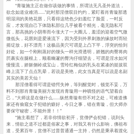
“青璇施主正在做你该做的事情，所谓法无凡圣外道法，
欲念如道业难消......”此时那淫僧双目灼灼，紧盯着肖青璇那透
明湿润的美艳花唇，只看得这绝色少妇羞红了脸蛋，一时反
应，才发现自己下体隐私部位几乎被看个精光，毫无隐私可
言，那高挑的小阴蒂而今涨大了一大圈儿，羞涩的迎着空气微
微低头，花唇则是爱液流下，因为受到外界刺激的缘故时而轻
摇绽放，好不漂亮！这极品美穴可谓是上凸下平，浮突的恰到
好处，如一个刚刚蒸好的馒头一样光滑透明，娇翘的肉臀将肉
屄裹实在腿根上，顺着幽邃的臀沟仔细望去，可谓是淫水如河
慢慢流，娇躯侧岭成宝山，雪玲红梅似的乳头在紧凑的挺拔双
峰上流下了点点乳晕，若说是美艳，此女当真是可以说是名副
其实的美若天仙！
那淫僧看得可谓是错愕失神，等到醒觉时，顿觉不妥，万
料不到那肖青璇美丽方发现肖青璇用一种嗔怪的语气望着自
己，“大师这是在做什么......纵然青璇有些不对之处，可难道佛
家还有偷窥女子犯错的癖好，今日之事，错在青璇，但大师亦
要保守秘密，不能外泄！！”
“施主着想了，若非你情欲初开，贫僧俨会犯错，说到头
来，情欲之道不过都是俗家之事，对我又有什么影响，佛祖布
道，受累百年，贫僧不过普普通通一主持，仍然是秉承着渡化