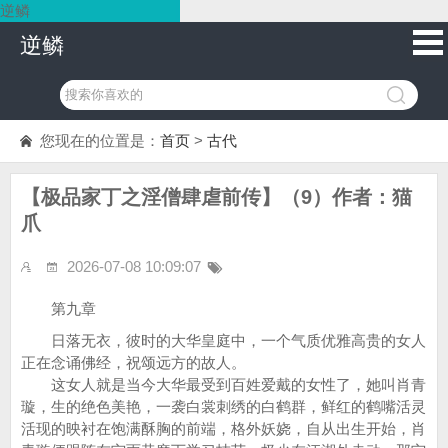
逆鳞
逆鳞
您现在的位置是：
首页
>
古代
【极品家丁之淫僧肆虐前传】（9）作者：猫
爪
2026-07-08 10:09:07
第九章
日落无衣，彼时的大华皇庭中，一个气质优雅高贵的女人
正在念诵佛经，祝颂远方的故人。
这女人就是当今大华最受到百姓爱戴的女性了，她叫肖青
璇，生的绝色美艳，一袭白裳刺绣的白鹤群，鲜红的鹤嘴活灵
活现的映衬在饱满酥胸的前端，格外妖娆，自从出生开始，肖