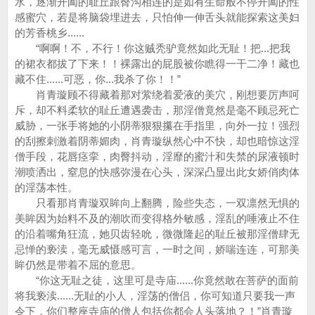
水，逐渐开阖的耻丘跟臀沟相连的是如有生命般不停开阖的性
感蜜穴，若是将脑袋埋进去，只怕伸一伸舌头就能探索这美妇
的芳香桃乡......
“啊啊！不，不行！你这贼秃驴竟然如此无耻！把...把我
的裙衣都拔了下来！！裸露出的屁股被你瞧得一干二净！藏也
藏不住......可恶，你...我杀了你！！”
肖青璇顾不得藏着那对萦绕着爱液的美穴，刚想要厉声呵
斥，却不料柔软的耻丘遭遇袭击，那淫僧竟然是毫不顾忌死亡
威胁，一张手将她的小阴蒂狠狠攥在手指里，向外一拉！强烈
的刮擦刺激着阴蒂媚肉，肖青璇纵然心中不快，却也暗惊这淫
僧手段，花唇痉挛，肉臀抖动，淫靡的蜜汁和失禁的尿液顿时
潮喷洒出，窒息的快感弥漫在心头，深深凸显出此女娇俏肉体
的淫荡本性。
只看那肖青璇双眸向上翻腾，险些失态，一双凛然无惧的
美眸因为始料不及的潮吹而变得格外敏感，淫乱的唾液止不住
的沿着嘴角狂流，她贝齿轻吮，微微隆起的耻丘被那淫僧肆无
忌惮的亵渎，毫无威慑感可言，一时之间，娇喘连连，可那美
眸仍然是带着不屈的意思。
“你这无耻之徒，这里可是寺庙......你竟然敢在菩萨的面前
将我亵渎......无耻的小人，淫荡的僧侣，你可知道只要我一声
令下，你们整座寺庙的僧人包括你都会人头落地？！”肖青璇