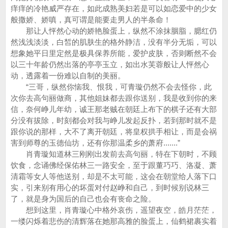
痒痒的冷艳威严存在，如此成熟美妇若是可以如恋爱中的少女
般撒娇、娇嗔，真可谓是能要走男人的半条命！
那让人怦然心动的娇艳脸蛋上，纵然不涂抹胭脂，腮红仍
然浅浅淡淡，白皙的肌肤生的格外静洁，没有半分无垢，可以
想象她平日里定然是极具保养所能，爱护皮肤，否则断然不会
以三十年龄仍然出落的亭亭玉立，如出水芙蓉般让人怦然心
动，透露着一份难以自制的美丽。
“三哥，纵然你恼我、恨我，可青璇仍然不会去怪你，此
次你去高句丽做商，其他姐妹都去跟你送别，我是收到你的来
信，奈何峥儿年幼，诚王那老贼在朝廷上布下的棋子还有大部
分没有拔除，时刻都会对我与峥儿发起反扑，若到那时就不是
跟你说的那样，大不了离开朝廷，将皇权拱手相让，而是会祸
害到师尊的玉德仙坊，还有你那温柔乡的萧府.......”
肖青璇知道林三刚刚出发前去高句丽，特在下朝时，不顾
饮食，念诵佛经保佑林三一路安全，至于跟董巧巧、洛凝、萧
清霜等女人等他送别，却是不太可能，这会在朝堂给人落下口
实，引来别有用心的坏蛋对付赵峥和自己，到时候别说林三
了，就是身为国后的自己也会有丧命之险。
想到这里，肖青璇心中格外哀伤，遥望夜空，皓月茫茫，
一缕闪烁着悲伤的清辉落在她那高雅的脸蛋上，仙鹤裙裹实着