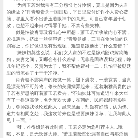
“为何玉若对我带有三分怨恨七分怜悯，莫非是因为夫君
的缘故？”肖青璇贵为一国国后，平日里应付奸诈小人费心费
脑，哪里又看不出萧玉若眼神中的意思。可自己常年居于朝
政，也想不起来何时得罪于她，不禁有些失神。
似是怕被肖青璇看出心中所想，萧玉若忙收敛内心不满，
紧抿薄唇，挤出一丝笑容道：“青璇姐姐，三哥在食为仙的送
别宴上，你好像也没有出现呢，难道是跟他出了什么差错？”
“妹妹切莫这么说，我们女人家的不过是嫁鸡随鸡嫁狗随
狗，夫妻之间，又哪会有什么差错，无非是国政误我行程，峥
儿年纪还小，又贵为太子，我不帮他帮衬一二，只怕早被朝廷
里的暗流吞了个干干净净。”
肖青璇不露风声的微微一笑，褪下裘衣，一袭霓裳，当真
是漂亮的不可芳物，修长的美腿摆弄起来，迈着娴雅高贵的步
子若有所思的盯着萧玉若看去，“不知妹妹可知道近年来大华
有了一得道高僧，名为无欢大师，在朝廷、民间都颇有影响
力，尊师跟我谈论过此人，虽未见面，却颇有好感，认为佛、
道共有相同之处，我这次前来也是想要妹妹引荐，让我与此人
见上一面。”
“呀，难得姐姐有此时间，玉若必定为您引荐主人...哦
哦，不是，是无欢鬙大师。”萧玉若险些说漏嘴自己与那淫僧