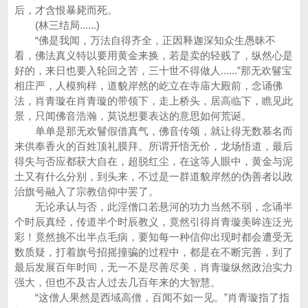
后，才含恨暴毙而死。
(林三结局......)
“佛是我闻，万法自得齐全，正因释迦深知众生愚昧不
看，佛法真义特以要用黄金来换，若是卖的轻贱了，纵然心是
好的，来日也要入轮回之苦，三十世不得做人......”那无欢鬙宝
相庄严，人模狗样，道貌岸然的屹立在寺庙大殿前，念诵佛
法，肖青璇在肖青璇的带领下，走上桥头，居高临下，瞧见此
景，只闻佛音浩瀚，莫说想要表达的意思如何荒诞。
单单是那无欢鬙假借真气，佛音传颂，就让得无数慕名而
来供奉香火的百姓顶礼膜拜。所谓开悟无价，龙场悟道，最后
得失与否应都获大自在，超脱红尘，在这等人眼中，黄金与泥
土又有什么分别，到头来，不过是一群道貌岸然的伪善者以政
治旗号融入了宗教信仰中罢了。
无论承认与否，此淫僧口若悬河的功力当然不弱，念诵半
个时辰真经，传道半个时辰教义，竟然引得肖青璇美眸连泛光
彩！竟然挑不出半点毛病，要知每一种信仰出现时都会遭受无
数质疑，打着旗号招摇撞骗的过程中，都是在不断完善，到了
最后发展百年时间，无一不是尽善尽美，肖青璇纵然政治实力
强大，但也不及古人过去几百年来的大智慧。
“这僧人果然是西域高僧，百闻不如一见。”肖青璇指了指