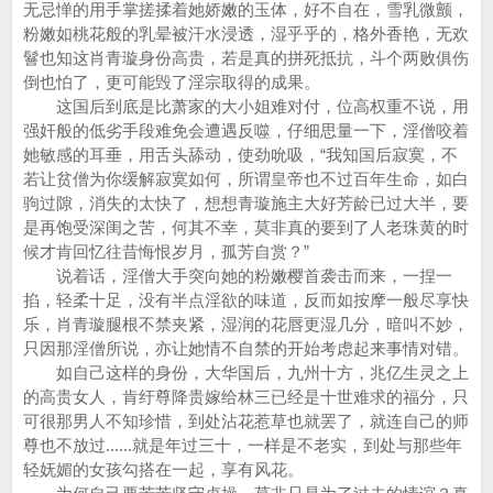
无忌惮的用手掌搓揉着她娇嫩的玉体，好不自在，雪乳微颤，
粉嫩如桃花般的乳晕被汗水浸透，湿乎乎的，格外香艳，无欢
鬙也知这肖青璇身份高贵，若是真的拼死抵抗，斗个两败俱伤
倒也怕了，更可能毁了淫宗取得的成果。
这国后到底是比萧家的大小姐难对付，位高权重不说，用
强奸般的低劣手段难免会遭遇反噬，仔细思量一下，淫僧咬着
她敏感的耳垂，用舌头舔动，使劲吮吸，“我知国后寂寞，不
若让贫僧为你缓解寂寞如何，所谓皇帝也不过百年生命，如白
驹过隙，消失的太快了，想想青璇施主大好芳龄已过大半，要
是再饱受深闺之苦，何其不幸，莫非真的要到了人老珠黄的时
候才肯回忆往昔悔恨岁月，孤芳自赏？”
说着话，淫僧大手突向她的粉嫩樱首袭击而来，一捏一
掐，轻柔十足，没有半点淫欲的味道，反而如按摩一般尽享快
乐，肖青璇腿根不禁夹紧，湿润的花唇更湿几分，暗叫不妙，
只因那淫僧所说，亦让她情不自禁的开始考虑起来事情对错。
如自己这样的身份，大华国后，九州十方，兆亿生灵之上
的高贵女人，肯纡尊降贵嫁给林三已经是十世难求的福分，只
可很那男人不知珍惜，到处沾花惹草也就罢了，就连自己的师
尊也不放过......就是年过三十，一样是不老实，到处与那些年
轻妩媚的女孩勾搭在一起，享有风花。