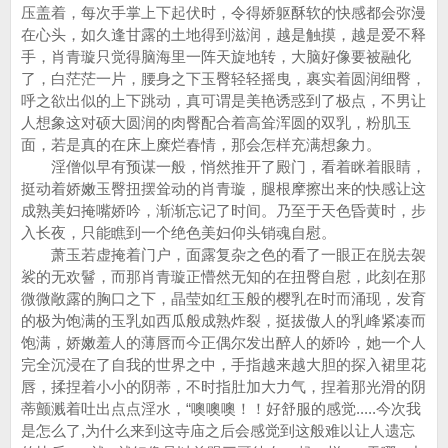
压盖着，每次手掌上下起伏时，令得娇躯酥软的快感都会弥漫
在心头，如久逢甘露的土地得到滋润，越是触摸，越是爱不释
手，肖青璇只觉得脑海里一阵天旋地转，大脑好像要被融化
了，白茫茫一片，腰身之下玉臀轻轻摇曳，裹实着圆润细臀，
呼之欲出似的上下跳动，真可谓是美艳诱惑到了极点，不男让
人想象这对硕大圆润的肉臀配合着高耸浑圆的双乳，粉肌玉
面，若是真的在床上糜烂春情，那会怎样充满想象力。
淫僧似早有预谋一般，悄然推开了殿门，看着眯着眼睛，
挺动着娇嫩玉臀扭摆耸动的肖青璇，腿根摩擦出来的快感让这
成熟美妇掩嘴娇吟，渐渐忘记了时间。乃至于天色昏黄时，步
入长夜，只能瞧到一个绝色美妇仰头销魂自慰。
萧玉若虚掩着门户，面露复杂之色的看了一眼正在脱去袈
裟的无欢鬙，而那肖青璇正懵然无知的在扭臀自慰，此刻在那
微微敞露的胸口之下，晶莹如红玉般的樱乳在时而涌现，发育
的极为饱满的玉乳如西瓜般成熟炸裂，挺拔傲人的乳峰紧凑而
饱满，娇嫩羞人的薄唇而今正偶尔发出醉人的娇吟，她一个人
完全沉浸在了自我的世界之中，手指越来越大胆的探入裙里花
唇，揉捏着小小的阴蒂，不时指肚加大力气，捏着那光滑的阴
蒂颤溅着吐出点点淫水，“噢噢噢！！好舒服的感觉.....今次我
是怎么了,为什么来到这寺庙之后会感觉到这般难以让人遗忘