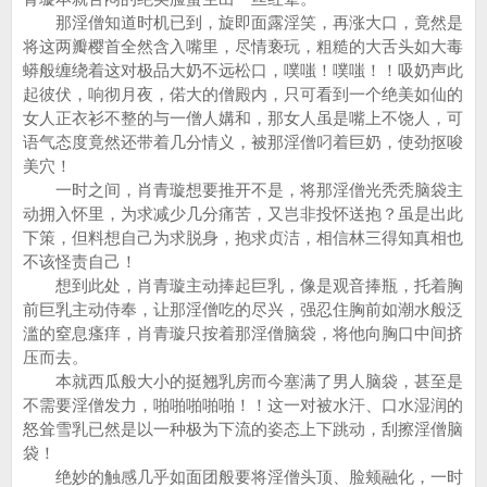
那淫僧知道时机已到，旋即面露淫笑，再涨大口，竟然是
将这两瓣樱首全然含入嘴里，尽情亵玩，粗糙的大舌头如大毒
蟒般缠绕着这对极品大奶不远松口，噗嗤！噗嗤！！吸奶声此
起彼伏，响彻月夜，偌大的僧殿内，只可看到一个绝美如仙的
女人正衣衫不整的与一僧人媾和，那女人虽是嘴上不饶人，可
语气态度竟然还带着几分情义，被那淫僧叼着巨奶，使劲抠唆
美穴！
一时之间，肖青璇想要推开不是，将那淫僧光秃秃脑袋主
动拥入怀里，为求减少几分痛苦，又岂非投怀送抱？虽是出此
下策，但料想自己为求脱身，抱求贞洁，相信林三得知真相也
不该怪责自己！
想到此处，肖青璇主动捧起巨乳，像是观音捧瓶，托着胸
前巨乳主动侍奉，让那淫僧吃的尽兴，强忍住胸前如潮水般泛
滥的窒息瘙痒，肖青璇只按着那淫僧脑袋，将他向胸口中间挤
压而去。
本就西瓜般大小的挺翘乳房而今塞满了男人脑袋，甚至是
不需要淫僧发力，啪啪啪啪啪！！这一对被水汗、口水湿润的
怒耸雪乳已然是以一种极为下流的姿态上下跳动，刮擦淫僧脑
袋！
绝妙的触感几乎如面团般要将淫僧头顶、脸颊融化，一时