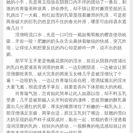
她的小手，先是将玉指放在阴唇口内不停的搅动了一番后，刺
激的肖青璇美眸迷离，拼命挣扎，却不慎让那对嫩滑坚挺的玉
乳跳出了一大截，粉红如雪的乳晕显现着嫩滑的乳浪，可是那
两座硕大的巨乳仍然是挡不住的春光外泄，哪里可由得裘衣遮
掩几分？
淫僧暗流口水，先是一口叼住一截如葡萄般的樱首使劲吮
吸，牙齿一咬！肥嫩的奶头在舌尖裹挟着敏锐的快感，突兀炸
现，让得佳人刚想要反抗的内心却是娇吟一声，说不出的妩
媚。
那芊芊玉手更是饱蘸花唇间的淫水，前后从阴唇内喷涌出
的乳白色爱液富有润滑的效果，一边刮擦阴道，一边被迫让那
淫僧撕咬美乳，硕大完美的两座玉女峰几乎是被淫僧玩了个
遍！一边咬奶头，一边让肖青璇玩命自慰，喷洒猛溅出的淫水
大量飞溅，彻底浸透手掌后，就要套弄向下体那粗大的肉棍。
肖青璇气急，怎肯如此简单让此人如愿以偿，却不料玉乳
受袭，几乎是被那贼人尖牙利齿咬的凄疼，坚挺滑嫩的酥乳暴
露出几分通红的乳晕，厚实的嘴唇堵住了粉嫩的一截乳头上，
那淫僧满足至极，两掌合适，挤压玉乳到了嘴边，鼓翘的雪白
大奶呈现奶葫芦样子成双成对，黏在一起，软糯的香汗浸透着
湿润淫靡的乳肉，轻轻向内挤动，一股酥爽的电流感却就让肖
青璇本就苦闷的绝美脸蛋生出一丝红晕。