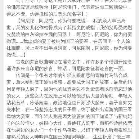
到了淫寺（淫寺这里是让大家好理解一些，在大华无欢鬙
的佛宗应该是统称为【阿尼陀佛门，代表着波旬三颗脑袋中，
善恶不变、伪善撒谎的后首头颅名字】）
【阿尼陀，阿尼陀，你为何要撒谎......我的亲人早已离
世，我的女儿化作枯骨成为了我指尖的戒指，我的父母受灼烈
火焚烧的白灰涂抹在我的阳器上，阿尼陀，阿尼陀，你为何要
撒谎......我忠贞的妻子被纳为国王的妾室，在房间里一个人涂
抹胭脂，脸上看不出半点沮丧，阿尼陀啊，阿尼陀，你为何要
撒谎......】
古老的梵言歌曲响彻在淫寺之中，许许多多个僧团开始念
诵许多来自印尼的佛言、神话，阿尼陀象征着谎言的一面。
传闻是一个很有才华的年轻人跟相恋的青梅竹马结合成
妻，后来受到魔王波旬蛊惑，想要成为国王的故事，最后的结
局是年轻人疯了，因为他的优秀身边不乏聚集着以前暗恋过他
的女人，这些女人在政治上可以给他提供大量的帮助，年轻人
沾花惹草，冷落娇妻，政治地位也日渐强大起来，妻子自知丈
夫本性，在一阵坚持忠贞的日子里，终于被外出巡游的国王看
重纳为妾室，而年轻人则是因为被善妒的国王知道了与新纳妃
子的这段情史，嫉恨心大作，将他打入监牢，而那些曾经依恋
在他身边的女人们一个个作鸟兽散，只留下年轻人听着夜晚里
那熟悉的女人呻吟声在国王的寝局响起......生生折磨了他三年