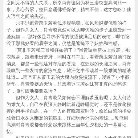
之间见不得的人关系，所幸肖青璇因为林三唐突去高句丽一
事，劳心劳累，整日念诵佛经保佑，精神不佳，这才忽略了佳
人语气之间的失态。
只不过瞧着萧玉若看似步履稳稳，如风般婀娜优雅的样
子，但作为女人，肖青璇竟然可以从哪优雅的步子里感受到一
些妩媚......那好像是寻求不得的欲望被满足后的表情，哪怕隐
没于那截好看的眉宇之间，仍然是遮掩不了妖娆和性感。
“莫非玉若和三哥和好如初了？”肖青璇重新披上散裘，袍
衣戴身，跟着走出萧府，同时在马车里，看着萧玉若跟她打探
消息，都是一些朝廷对寺庙的看法，在翘起的长腿之间，肖青
璇嗅到一些发情的蜜液气息，雌汗之中带动着一股难闻的精液
味道......而且正从萧玉若的大腿内侧慢慢流下，浸透了小半截
坐垫，肖青璇蹙眉无语，只想着这玉若妹妹莫非真的是憋坏
了，随时随地都要发情？
但作为女人，肖青璇又如何会不理解萧玉若呢，女人何苦
为难女人，自己在夜深人静时哄着赵峥睡觉时，还不是偷偷摸
摸的用手指自慰，在一个人的夜晚寂寞呻吟，修长白皙的指尖
蘸着口水探入幽邃的花唇里，仔细玩弄外表的褶皱.....每每到
高潮时肖青璇都会怀念起来跟林三当年朝夕相处的一幕幕记
忆。