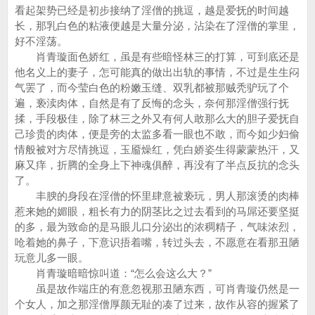
看起架势已经是初步接纳了淫僧的挑逗，越是爱抚的时间越
长，那乳白色的粘液便越是大量分泌，沾染在了淫僧的掌里，
好不淫荡。
肖青璇面色娇红，虽是有些暗怪林三的打算，可到底还是
他名义上的妻子，怎可能真的做出出轨的事情，不过是生生闷
气罢了，而今莹白色的粉嫩玉缝、双乳都被那贼秃驴玩了个
遍，亵渎肉体，自然是有了反悔的念头，奈何那淫僧强行抚
揉，手段极佳，除了林三之外又有何人敢那么大的胆子爱抚自
己珍贵的肉体，便是旁的太监多看一眼也不敢，而今如少妇偷
情般被对方尽情挑逗，玉靥燥红，凭白娇姿生得蒙蒙热汗，又
麻又痒，折腾的全身上下神魂俱醉，再没有了半点反抗的念头
了。
丰腴的身段在淫僧的怀里肆意被亵玩，男人那滚烫的肉棒
惹来她的媚眼，粗长有力的阴茎比之过去看到的马屌还要坚挺
的多，最为致命的是马眼儿口分泌出的浓稠精子，气味浓烈，
呛着她的鼻子，下意识捂着嘴，转过头去，不愿意在看那丑陋
玩意儿多一眼。
肖青璇暗暗惊叫道：“怎么会这么大？”
虽是故作端庄的有意忽视那丑陋东西，可肖青璇仍然是一
个女人，加之那淫僧厚颜无耻的凑了过来，故作从容的握紧了