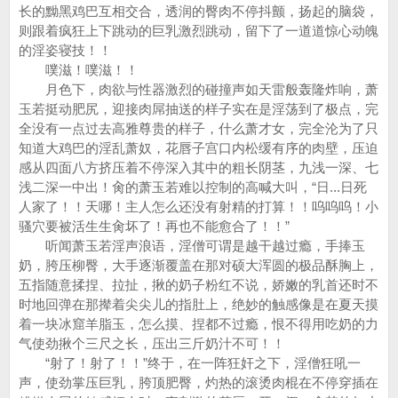
长的黝黑鸡巴互相交合，透润的臀肉不停抖颤，扬起的脑袋，
则跟着疯狂上下跳动的巨乳激烈跳动，留下了一道道惊心动魄
的淫姿寝技！！
噗滋！噗滋！！
月色下，肉欲与性器激烈的碰撞声如天雷般轰隆炸响，萧
玉若挺动肥尻，迎接肉屌抽送的样子实在是淫荡到了极点，完
全没有一点过去高雅尊贵的样子，什么萧才女，完全沦为了只
知道大鸡巴的淫乱萧奴，花唇子宫口内松缓有序的肉壁，压迫
感从四面八方挤压着不停深入其中的粗长阴茎，九浅一深、七
浅二深一中出！肏的萧玉若难以控制的高喊大叫，“日...日死
人家了！！天哪！主人怎么还没有射精的打算！！呜呜呜！小
骚穴要被活生生肏坏了！再也不能愈合了！！”
听闻萧玉若淫声浪语，淫僧可谓是越干越过瘾，手捧玉
奶，胯压柳臀，大手逐渐覆盖在那对硕大浑圆的极品酥胸上，
五指随意揉捏、拉扯，揪的奶子粉红不说，娇嫩的乳首还时不
时地回弹在那撵着尖尖儿的指肚上，绝妙的触感像是在夏天摸
着一块冰窟羊脂玉，怎么摸、捏都不过瘾，恨不得用吃奶的力
气使劲揪个三尺之长，压出三斤奶汁不可！！
“射了！射了！！”终于，在一阵狂奸之下，淫僧狂吼一
声，使劲掌压巨乳，胯顶肥臀，灼热的滚烫肉棍在不停穿插在