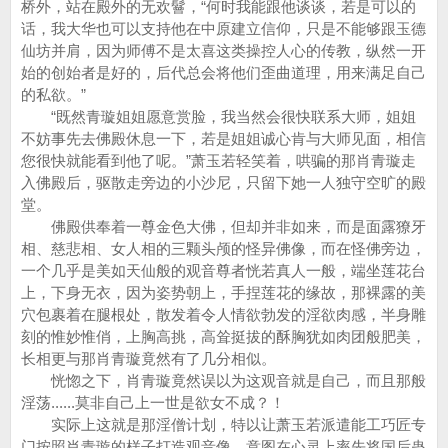
桥外，站在殿外的无欢鬙，“何时我能跟他谈谈，若是可以的
话，我大华也可以支持他在中原建立信仰，只是不能够跟玉德
仙坊并肩，因为师傅不是太喜这类操控人心的传教，纵然一开
始的创始者是好的，后代总会将他们歪曲道理，用来满足自己
的私欲。”
“既然青璇姐姐愿意赏脸，我当然会很快联系大师，姐姐
不妨事先去佛殿休息一下，若是姐姐诚心肯与大师见面，相信
您很快就能看到他了呢。”萧玉若轻笑着，哄骗的那肖青璇走
入佛殿后，驱散走旁边的小沙尼，只留下她一人独守空旷的殿
堂。
佛殿供奉着一尊金色大佛，但却并非如来，而是面露獠牙
相、慈悲相、女人相的三颗头颅的怪异佛像，而在怪佛旁边，
一个几乎是美如天仙般的观音尊者恍若真人一般，端坐莲花台
上，下身无衣，因为姿势朝上，手捏莲花的缘故，那裸露的美
穴包裹着在腿根处，散发着令人情欲勃发的淫欲肉感，半身雕
刻的惟妙惟俏，上胸高挑，高耸挺拔的酥胸犹如肉团般肥美，
长相更与那肖青璇竟然有了几分相似。
恍惚之下，肖青璇竟然误以为这观音就是自己，而且那般
淫荡......莫非自己上一世是欲女不成？！
实际上这就是那淫僧计划，特以让萧玉若派遣能工巧匠专
门按照肖青璇的样子打造观音像，意图在心灵上率先将国后蛊