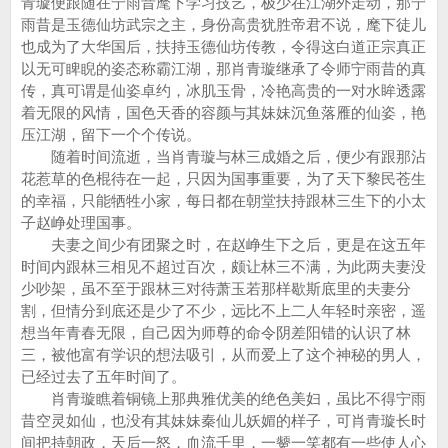
青璇便跟随在宁雨昔麾下学习技艺，极少在江湖外走动，那宁
雨昔是玉德仙坊武宗之主，身份高贵犹胜帝君不说，麾下徒儿
也成为了大华国后，扶持玉德仙坊传教，令得这白道正宗真正
以无可睥睨的姿态称霸江湖，那肖青璇继承了令师宁雨昔的真
传，真可谓是仙姿卓约，冰肌玉骨，冷艳高贵的一对水眸透露
着无限的风情，国色天香的容颜与其妹妹沉鱼落雁的仙姿，艳
压江湖，留下一个个传说。
随着时间流逝，当肖青璇与林三成婚之后，便少有跟那沾
花惹草的色棍待在一起，只因为国事重要，为了天下黎民苍生
的幸福，只能牺牲小家，每日都在朝堂扶持跟林三生下的小太
子赵峥处理国事。
夫妻之间少有团聚之时，在赵峥生下之后，更是在这五年
时间内跟林三相见不超过百次，颇让林三不满，为此两夫妻没
少吵架，虽不至于跟林三对待萧玉若那样歇斯底里的夫妻分
割，但情分到底还是少了不少，远比不上二人年轻时亲密，遥
想当年青春无限，自己因为师尊的命令阴差阳错的认识了林
三，被他富有学识的想法吸引，从而爱上了这个神秘的男人，
已经过去了五年时间了。
肖青璇瞧着铜镜上那典雅优美的绝色美妇，虽比不得宁雨
昔空灵如仙，也没有其妹妹秦仙儿妖媚的样子，可肖青璇长时
间把持朝政，天后一怒，血流千里，一颦一笑都有一些使人心