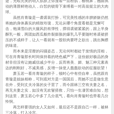
迹，无暇完美的动人肌肤上弥漫着一层粉肌，樱桃鼻，翘曲抿
动的薄唇鲜艳动人，白皙的锁骨下束缚着一对高耸挺立的大肉
球。
虽然肖青璇是一袭裘装打扮，可完美性感的丰腴娇躯仍然
将她的身体裹实的精致玲珑，无论从哪个角度看都是无懈可
击，饱满雪白的大腿风韵有弹性，撑得裘裙紧紧的，跟上半身
酥乳一般，两团如西瓜般炸裂膨胀的爆乳几乎要随时将裘裙挤
压的不成样子，让人一看就有一股软肉要呼之欲出，跳出胸襟
的味道。
而本来是淫靡的闷骚姿态，无论何时都处于发情的淫相，
可在肖青璇那长时间保持着的绝色威严下，这份姣好极品的身
材非但没有让她威信减少半分，反而将美、媚、魅三种元素表
达的刚刚好，不减美感，反增一抹使人蠢蠢欲动的征服欲望！
萧玉若一看肖青璇的样子，顿时心中有些自卑，虽然跟肖
青璇是姐妹相称，可到底对方是一国国后，而她不过是做生意
在外，受到丈夫冷落的女子罢了，而今跟林三空有夫妻之名，
再无夫妻之实，如没有无欢鬙搭救，只怕一生凄苦难自知，想
到这里，萧玉若心中多了几分底气，看向肖青璇时也带着几分
怜悯。
再怎样要强的女人又如何，最后还不是跟自己一样，被林
三冷落，打入冷宫。