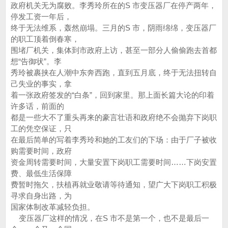
政府机关无为腐败。李秀玲所在的S 市变压器厂在停产两年，
停发工资一年后，
终于无法维系，轰然崩塌。三月的S 市，阴雨绵绵，变压器厂
的职工顶着倒春寒，
围堵厂机关，集体到市政府上访，甚至一部分人偷偷跑去首都
想“告御状”。李
秀玲被裹挟在人潮中东奔西跑，直到五月底，终于无法扭转自
己失业的事实，拿
着一张政府签发的“白条”，回到家里。那上面长篇大论的印着
许多话，前面的
都是一些大不了重头再来的豪言壮语和政府绝不会抛弃下岗职
工的凭空保证，只
在最后简单的写着李秀玲和她的工友们的下场：由于厂子被收
购需要时间，政府
资金周转需要时间，大量安置下岗职工需要时间……下岗安置
费、最低生活保障
费暂时拖欠，扶植再就业敬请等待通知，望广大下岗职工积极
寻求自身出路，为
国家体制改革减轻负担。
变压器厂这样的情况，在S 市不是第一个，也不是最后一