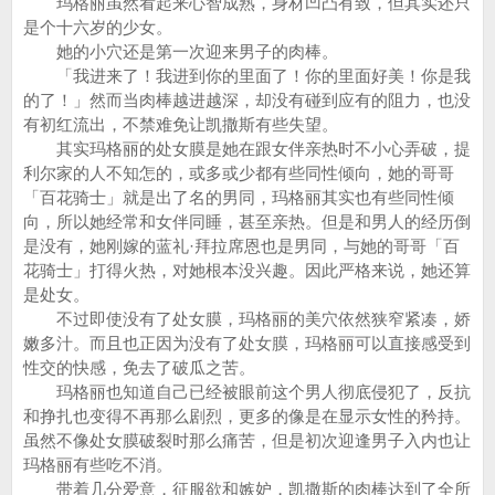
玛格丽虽然看起来心智成熟，身材凹凸有致，但其实还只
是个十六岁的少女。
她的小穴还是第一次迎来男子的肉棒。
「我进来了！我进到你的里面了！你的里面好美！你是我
的了！」然而当肉棒越进越深，却没有碰到应有的阻力，也没
有初红流出，不禁难免让凯撒斯有些失望。
其实玛格丽的处女膜是她在跟女伴亲热时不小心弄破，提
利尔家的人不知怎的，或多或少都有些同性倾向，她的哥哥
「百花骑士」就是出了名的男同，玛格丽其实也有些同性倾
向，所以她经常和女伴同睡，甚至亲热。但是和男人的经历倒
是没有，她刚嫁的蓝礼·拜拉席恩也是男同，与她的哥哥「百
花骑士」打得火热，对她根本没兴趣。因此严格来说，她还算
是处女。
不过即使没有了处女膜，玛格丽的美穴依然狭窄紧凑，娇
嫩多汁。而且也正因为没有了处女膜，玛格丽可以直接感受到
性交的快感，免去了破瓜之苦。
玛格丽也知道自己已经被眼前这个男人彻底侵犯了，反抗
和挣扎也变得不再那么剧烈，更多的像是在显示女性的矜持。
虽然不像处女膜破裂时那么痛苦，但是初次迎逢男子入内也让
玛格丽有些吃不消。
带着几分爱意，征服欲和嫉妒，凯撒斯的肉棒达到了全所