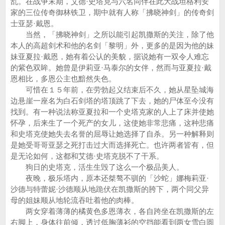
乱。在战争末期，艾德·史塔克与六名同伴在此大战坦格利安
家的三位传奇御林铁卫，期中就有人称「拂晓神剑」的传奇剑
士亚瑟·戴恩。
当然，「拂晓神剑」之所以能引起凯撒斯的关注，除了他
本人的高超剑术和他的名剑「黎明」外，更多的是因为他的妹
妹亚夏拉·戴恩，她有着公认的美貌，据说她有一双令人难忘
的紫色双眸。她曾是伊莉亚·马泰尔的女伴，然而与亚夏拉·戴
恩相比，多恩公主也黯然失色。
可惜在１５年前，在劳勃起义结束后不久，她从星坠城海
边悬崖一座名为白石剑塔的塔顶跳了下去，她的尸体至今没有
找到。有一种说法称亚夏拉和一个史塔克家的人上了床并使她
怀孕，后来生了一个死产的女儿，这使她非常悲痛，这种悲痛
和史塔克使她失去名誉的屈辱让她选择了自杀。另一种解释则
是她受哥哥亚瑟之死打击过大而选择死亡。也许两者皆有，但
是无论如何，这都和艾德·史塔克脱不了干系。
狗日的史塔克，活生生毁了这么一个极品美人。
夜晚，极乐塔内，原本还桀骜不驯的「沙蛇」娜梅莉亚·
沙德与特蕾妮·沙德顺从地跪伏在凯撒斯的胯下，两个同父异
母的姐妹顺从地轮流吞吐着他的肉棒。
两女穿着薄薄的橘黄色多恩薄衣，各自跨坐在凯撒斯的左
右脚上，身体往前倾，透过低胸薄衫的空挡能看到两女雪白圆