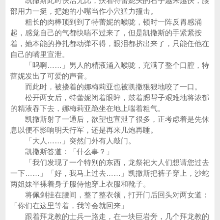
凯撒斯此时快活无比，扶着特蕾妮头的右手越来越快，腰
部用力一挺，把她的小嘴当作小穴猛力撞击。
粗长的肉棒顶到到了特蕾妮的喉咙，顿时一阵反胃感涌
起，感觉自己的气都快喘不过来了，但是凯撒斯的手紧紧按
着，她本能的挣扎都动弹不得，眼泪都挤出来了，只能任他在
自己的嘴里宣泄。
「呜啊……」男人的精液涌入喉咙，充满了整个口腔，特
蕾妮发出了可爱的声音。
而此时，被搂着的娜梅莉亚也被凯撒狠狠地咬了一口。
松开两女后，特蕾妮闭着眼眸，鼓着腮帮子艰难地将浓郁
的精液吞下去，娜梅莉亚跪坐在地上喘着粗气。
凯撒斯射了一通后，欲望也宣泄了很多，正考虑着是先休
息以便不影响明天行军，还是再来几炮再睡。
「大人……」突然门外有人敲门。
凯撒斯答道：「什么事？」
「我们发现了一个特别的东西，龙祭祀大人们想请您过去
一下……」「好，我马上过去……」凯撒斯把裤子穿上，沙蛇
两姐妹半裸着身子服侍他穿上衣服和靴子。
将佩剑挂在腰间，整了整衣领，打开门后回头对两女道：
「你们在这里等着，我等会就回来」
跟着拜龙教的士兵一路走，在一块巨岩旁，几个拜龙教的