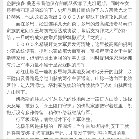
盗萨拉多·桑恩带着他仅存的舰队投靠了史坦尼斯。同时在女
祭师梅丽珊卓的影响下，史坦尼斯转而信仰了东方宗教光之王
拉赫洛，他从龙石岛派出２０００人的舰队开始进攻风息堡。
而在多恩，经过连续几天商谈，多恩的最高统治者马泰尔
家族的道朗亲王与凯撒斯达成协议，幕后支持拜龙大军的补
给，一旦时机成熟便举兵拥护凯撒斯为「龙裔」。
５０００名精锐拜龙大军兵发河湾地，这里被高庭的提利
尔家族统辖着。提利尔家族庞大而富有，富裕程度仅次于兰尼
斯特家族，但能动员出更强的军事力量。同时提利尔家族还拥
有海上军事力量不输于皇家舰队的海军。
赤红山脉是一座将多恩与风暴地及河湾地分开的山脉，亲
王隘口及骨路是穿过山脉的两个主要通道。山脉一边向西北纺
延伸，进入河湾地。塔利家族统治的角陵就位于赤红山脉西北
方山脚下。
凯撒斯的拜龙大军从多恩的沙地向上一路进入山脉，途径
天及城，被冠以「亲王隘口守护」的佛勒家族把守着这里，凯
撒斯没有多作停留，稍作补给就继续行军。
行至极乐塔，凯撒斯才下令全军休整。
这极乐塔是多恩的一座圆塔，当年雷加·坦格利安王子就
是将莱安娜·史塔克藏匿于此，才引发了劳勃·拜拉席恩的叛