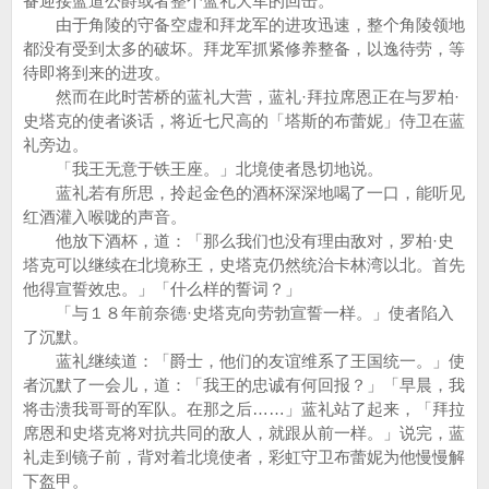
备迎接蓝道公爵或者整个蓝礼大军的回击。
由于角陵的守备空虚和拜龙军的进攻迅速，整个角陵领地
都没有受到太多的破坏。拜龙军抓紧修养整备，以逸待劳，等
待即将到来的进攻。
然而在此时苦桥的蓝礼大营，蓝礼·拜拉席恩正在与罗柏·
史塔克的使者谈话，将近七尺高的「塔斯的布蕾妮」侍卫在蓝
礼旁边。
「我王无意于铁王座。」北境使者恳切地说。
蓝礼若有所思，拎起金色的酒杯深深地喝了一口，能听见
红酒灌入喉咙的声音。
他放下酒杯，道：「那么我们也没有理由敌对，罗柏·史
塔克可以继续在北境称王，史塔克仍然统治卡林湾以北。首先
他得宣誓效忠。」「什么样的誓词？」
「与１８年前奈德·史塔克向劳勃宣誓一样。」使者陷入
了沉默。
蓝礼继续道：「爵士，他们的友谊维系了王国统一。」使
者沉默了一会儿，道：「我王的忠诚有何回报？」「早晨，我
将击溃我哥哥的军队。在那之后……」蓝礼站了起来，「拜拉
席恩和史塔克将对抗共同的敌人，就跟从前一样。」说完，蓝
礼走到镜子前，背对着北境使者，彩虹守卫布蕾妮为他慢慢解
下盔甲。