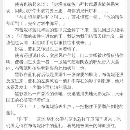
使者也站起来道：「史塔克家族与拜拉席恩家族关系密
切，因此我求你出战前要三思，与你的兄长讲和……」
「与史坦尼斯讲和？呵……」蓝礼轻蔑一笑，「他的话你
都听到了，完全时对牛弹琴。」
布蕾妮将蓝礼华丽的盔甲完全解了下来，蓝礼回过头继续
道：「把我的条件告诉你的王，我认为我们结盟天经地义，希
望他也认同，我们联手可以很快结束战争。」
说罢，蓝礼又转过头去照着镜子。
使者还想说什么，突然风声乍起，门口大帐被吹得猎猎作
响。使者回过头去一看，一股黑气随着阴森的叹息潜入大营
内，布蕾妮刚抬头看到眼前此物顿时一惊。
黑影在蓝礼背后似是显露出一张朦胧的脸庞，布蕾妮还没
反应过来，蓝礼的左胸就被一柄并不存在的影子剑刺穿，他只
来得及发出一声细小而粗浊的喘息。
黑影发出一声森冷的低吼，便迅速消失地无影无踪，只余
国王的心脏喷涌着鲜血。
「不！！！」布蕾妮惊叫出声，一把抱住正要颓然倒地的
蓝礼。
「陛下！」蓝道·塔利公爵与两名彩虹守卫闯了进来，他
们看见倒在布蕾妮怀中的蓝礼，看见她被国王的鲜血浸红。