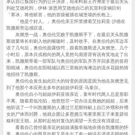
承认自己叛国行为的公开演讲，却未料新王乔弗里于最后关头
判处艾德死刑，伊林·派恩用艾德他自己的瓦雷利亚钢巨剑
「寒冰」将他斩首，他的首级被插在城堡墙的长枪上。
「他是个好人。」奥伯伦亲王怀里搂着艾拉莉亚·沙德在
凯撒斯旁边感叹道。
灰燃堡一战，奥伯伦完败于凯撒斯手下，在最后关头凯撒
斯就要将长剑刺入他的喉咙时，及时收手。在奥伯伦的耳边耳
语了几句后，奥伯伦面露惊愕，跟着凯撒斯进入灰燃堡。几个
小时后，原本兵戎相向的两人竟然勾肩搭背有说有笑地走了出
来，凯撒斯带着一部军队与奥伯伦的军队齐齐开回多恩的首府
阳戟城，奥伯伦在阳戟城以西三里格的海滩边的流水花园热情
地招待了凯撒斯。
奥伯伦会发生如此巨大的转变的原因是因为他在灰燃堡见
到了他那个本应死去多年的姐姐伊莉亚·马泰尔。
奥伯伦自小与姐姐伊莉亚很亲近，童年时代两人总是形影
不离。随着君临沦陷，他曾想尽一切办法去救她的姐姐，后来
他听说了一个叫凯撒斯的人通过兰尼斯特献上自己外甥和外甥
女的尸体而封爵，他就企图让多恩拥立韦赛里斯王子来复辟坦
格利安王朝。从那时起他对复仇的渴望一天也没有消退过。
看着自己曾经最亲近的姐姐满脸幸福地依偎在凯撒斯的怀
里，奥伯伦心中既是欣慰又是生出了有一种说不清道不明的怪