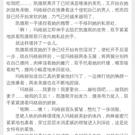
给我吧……」凯撒斯离开了已经满是唾液的美乳，又开始在她
的颔角亲吻。玛格丽仍在推搡着这个侵犯自己的男人，然而四
肢已经开始发软的她，力气已经越来越弱了。
凯撒斯一手揉捏着她的翘臀，一手移到她的私密处。
「啊！」玛格丽立即伸手去阻拦凯撒斯的攻势，双手紧紧
地抓着凯撒斯那只攻向她私处的手。
就这样僵持了一会儿。
凯撒斯感觉她的下身已经开始有些湿润了，便松开手后退
一步，跪在玛格丽胯前，一提玛格丽两条玉腿，将两腿分别跨
在自己腰间，肉棒顶着她的嫩穴，双手托着她的纤腰，嘴里喘
着粗气，腰间小幅度地来回挺动。
玛格丽知道自己真的要被他奸污了，一边捶打他的胸膛一
边推搡着，两条美腿也在不断地蹬踢。
「玛格丽……我要你！我要娶你……嫁给我吧……做我的
妻子……做我的王后！」凯撒斯开始发力，腰身用力挺入，双
手紧紧搂着玛格丽的娇躯。
「呃啊……噢！」玛格丽眉头紧皱，憋红了一张俏脸。
坚硬入铁的肉棒缓缓推入玛格丽美妙的体内，肉棒被蜜穴
紧紧地包裹着，穿过层层水润柔腻的褶皱进入到深处，这是处
女特有的紧致。