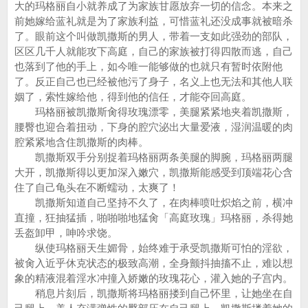
大的玛格丽自小就养成了为家族甘愿放弃一切的信念。本来之
前她嫁给蓝礼就是为了家族利益，可惜蓝礼还没成事就被暗杀
了。眼前这个叫做凯撒斯的男人，带着一支如此强劲的部队，
区区几千人就能攻下高庭，自己的家族被打得四散而逃，自己
也落到了他的手上，如今唯一能够做的也就只有暂时依附他
了。反正自己也已经被他污了身子，名义上也无法和其他人联
姻了，索性嫁给他，得到他的信任，才能夺回高庭。
玛格丽被凯撒斯肏得玫瑰漂零，美腿紧紧地夹着凯撒斯，
腰臀也迎合着扭动，下身的腔穴泌出大量爱液，湿润温暖的肉
腔紧紧地含住凯撒斯的肉棒。
凯撒斯双手分别捉着玛格丽两条美腿的脚腕，玛格丽两腿
大开，凯撒斯得以更加深入嫩穴，凯撒斯能感受到顶端花心含
住了自己龟头在不断蠕动，太爽了！
凯撒斯知道自己坚持不久了，在肉棒喷吐炽焰之前，横冲
直撞，狂抽猛插，啪啪啪地猛肏「高庭玫瑰」玛格丽，杀得她
丢盔卸甲，呻吟求饶。
纵使玛格丽天生媚骨，始终难于承受凯撒斯可怕的淫欲，
被肏入近乎休克状态的极致高潮，全身颤抖抽搐不止，难以想
象的精液混着淫水冲撞入娇嫩的玫瑰花心，灌入她的子宫内。
稍息片刻后，凯撒斯将玛格丽搂到自己怀里，让她坐在自