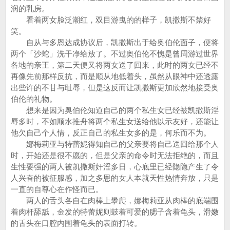
润的乳房。
看着两女脸泛潮红，双目游曳的的样子，凯撒斯不禁好
笑。
自从与多恩达成协议后，凯撒斯出于给奥伯伦面子，便将
两个「沙蛇」洗干净给放了。不过奥伯伦不愧是曾周游过世界
各地的亲王，第二天便又将两女送了回来，此时的两女已经不
再像先前那样反抗，而是顺从地低着头，虽然从眼神中还透露
出些许的不甘与耻辱，但是这反而让凯撒斯更加欣然地接受奥
伯伦的礼物。
想来是因为奥伯伦知道自己的两个私生女已经被凯撒斯淫
辱多时，不如顺水推舟将两个私生女送给他以示友好，还能让
他欠自己个人情，反正自己的私生女多的是，何乐而不为。
娜梅莉亚与特蕾妮得知自己的父亲要将自己送回给那个人
时，开始还是很不愿的，但是父亲的命令时无法拒绝的，而且
生性要强的两人被凯撒斯奸淫多日，心底里已经隐隐产生了令
人兴奋的被征服感，加之多恩的女人本就天性热情奔放，只是
一直的自尊心在作怪而已。
两人的舌头各自在肉棒上攀爬，娜梅莉亚从肉棒的底端围
着肉杆舔舐，金发的特蕾妮则鼓着可爱的腮子含着龟头，滑嫩
的舌头在口腔内围着龟头的表面打转。