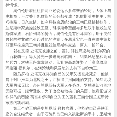
异情愫。
奥伯伦听着姐姐伊莉亚述说这么多年来的经历，大体上与
史相符，不过关于凯撒斯的部分却变成了凯撒斯英勇护主，机
巧掩藏，日久生情。如今拜拉席恩统治的王朝已经摇摇欲坠，
兰尼斯特家族操控铁王座，凯撒斯希望能与多恩联手摧毁兰尼
斯特家族。石阶列岛的势力，奥伯伦是有所耳闻的，那个突然
兴起的拜龙教也引起过他的注意，多恩其实也一直在暗中策划
颠覆拜拉席恩王朝并且摧毁兰尼斯特家族，两人一拍即合。
就在艾德·史塔克被捕之前，蓝礼·拜拉席恩与提利尔家的
「百花骑士」等人抢先一步逃离君临南下，纠集风息堡和高庭
的兵力，对铁王座蠢蠢欲动。蓝礼在高庭迎娶了「高庭玫瑰」
玛格丽·提利尔，在河湾地和风暴地的支持下自称为王。
随后罗柏·史塔克在得知自己的父亲艾德被处死后，他被
属下封臣推举为北境之王，并获得了河间地的支持。虽然北境
大军勇猛无比，奈何兰尼斯特大军人多势众。罗柏深知河间地
无险可据，腹背受敌，为了改变被动挨打的局面，他意图游说
铁群岛的巴隆·葛雷乔伊和自立为王的蓝礼三面合围兰尼斯特
家族的凯岩城。
第三个称王的是史坦尼斯·拜拉席恩，他坚称自己是铁王
座的合法继承者，由于石阶列岛已纳入凯撒斯的手中，里斯海