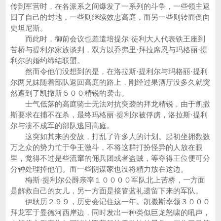
传到军营时，在各派系之间爆发了一系列的斗争，一些领主返
回了自己的封地，一些则继续效忠高庭，而另一些则转而倒向
史坦尼斯。
而此时，御前会议也差遣培提尔·徒利大人代表铁王座到
苦桥与提利尔家族谈判，双方以乔弗里·拜拉席恩与玛格丽·提
利尔的婚约缔结联盟。
然而令他们没想到的是，在洛拉斯·提利尔与玛格丽·提利
尔两兄妹随着部队返回高庭的路上，刚经过果酒厅没多久就突
然遭到了凯撒斯５００精锐的袭击。
士气低落的高庭骑士无法对抗突袭的拜龙精锐，由于凯撒
斯要求在捕不在杀，最终玛格丽·提利尔被俘虏，洛拉斯·提利
尔与溃不成军的部队逃回高庭。
这突如其来的变故，打乱了许多人的计划。起初坐拥数数
万之众的势力忙于争王激斗，不将这群打扮怪异的人放在眼
里，觉得不过是些流窜的佣兵团或者盗贼，等夺得王位便可分
分钟处理掉他们。而一些阴谋家也没将精力放在这边。
梅斯·提利尔公爵亲率１００００军队北上苦桥，一方面
是解救自己的女儿，另一方面是接管蓝礼遗留下来的军队。
伊耿历２９９，历史会记住这一年。凯撒斯率领３０００
拜龙军于曼德河西岸边，同时发出一种类似巨龙怒啸的吼声，