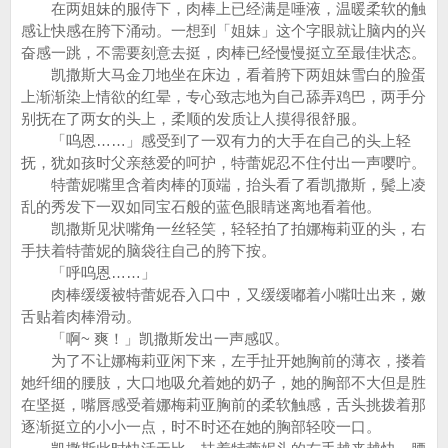
在两姐妹的服侍下，肉棒上已经满是唾液，温暖柔软的触
感让快感在胯下涌动。一想到「姐妹」这个字眼就让脑内的兴
奋感一跳，不需要刻意去挺，肉棒已经慢慢挺立至最佳状态。
凯撒斯大马金刀地坐在床边，看着胯下两姐妹雪白的脸蛋
上渐渐染上情欲的红晕，专心致志地为自己舔弄鸡巴，两手分
别抚在了两女的头上，柔顺的发质让人摸得很舒服。
「呜恩……」感受到了一双有力的大手在自己的头上轻
抚，犹如孩时父亲慈爱的呵护，特蕾妮忍不住付出一声嘤咛。
特蕾妮嘴里含着肉棒的顶端，抬头看了看凯撒斯，鬓上凌
乱的秀发下一双如同宝石般的蓝色眼睛迷离地看着他。
凯撒斯见状嘴角一丝轻笑，轻轻拍了拍娜梅莉亚的头，右
手扶着特蕾妮的脑袋往自己的胯下按。
「呼呜恩……」
肉棒缓缓被特蕾妮吞入口中，又缓缓嘟着小嘴吐出来，嫩
舌贴着肉棒滑动。
「啊~ 爽！」凯撒斯发出一声感叹。
为了不让娜梅莉亚闲下来，左手扯开她胸前的薄衣，搂着
她纤细的腰肢，大口地吸允着她的奶子，她的胸部不大但是胜
在坚挺，嘴唇感受着娜梅莉亚胸前的柔软触感，舌头挑拨着那
逐渐挺立的小小一点，时不时还在她的胸部轻咬一口。