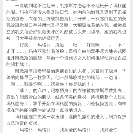
一直吻到喘不过起来，凯撒斯才恋恋不舍地松开了玛格丽
的嘴。玛格丽还没来得及喘口气，她胸前的嫩乳又遭到了凯撒
斯的袭击，衣领的上方被凯撒斯扒了开来，一双雪白挺立的美
乳被凯撒斯口手并用地又抓又咬。大嘴吸吮着她左乳，娇嫩翘
立的乳尖蓓蕾好似最美味的乳酪被舌头来回舔舐。她的右乳也
被一只大手肆意地搓揉玩弄。
「好美……玛格丽…滋滋……啧……好美啊……」「不！
走开……」玛格丽涨红着俏脸，重得自由的双手尽力地去试图
推开凯撒斯的脑袋，然而一个贵族少女又如何推得动身经百战
的强壮战士。
凯撒斯享用着玛格丽胸前香甜的大餐，兴奋到了极点，下
体的肉棒早已一柱擎天。他一般舔咬着她的胸部，一边道：
「啊……我要你啊……我要你！你是我的！」
「嗤！」的几声，玛格丽身上的衣裙被凯撒斯尽数撕去，
露出羊脂般雪白的肌肤，线条优美的身材。凯撒斯整个人压在
玛格丽身上，双手开始在玛格丽的娇躯上四处抚摸游走，肉棒
抵在玛格丽的阴唇处试图一点点地进入。
玛格丽连忙夹紧一双玉腿，谨防凯撒斯的进入，竭力保护
自己珍贵的贞操。
「玛格丽，玛格丽……我亲爱的玛格丽……我好爱你……