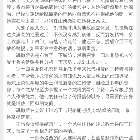
己腿上，美人充满弹性的臀部压在自己腿上，凯撒斯搂着她的
腰，将肉棒再次插她满是泥泞的嫩穴中，从她的脖颈后与她深
吻。已经决定嫁给凯撒斯的玛格丽自然也不再拒绝他的吻，可
她实在时太累了，只得任由凯撒斯在她身上索取。
又要了她几次后，凯撒斯才满意地放她去休息。凯撒斯在
这次满意的性爱过后，不仅没有感到疲倦，反而愈发精神，穿
上衣服走出了房门。当然，临走前，他还不忘，提醒守卫不可
放松警惕，如果不发生意外的话，事后重赏。
凯撒斯先是布置了一下城防，然后召集十四名龙祭祀来分
配士兵的赏赐并且分析一下形势，规划未来走向。
这十四名龙祭祀都是拜龙教多年来代代相传的主持者与传
承者，掌管着拜龙信仰的所有知识及大量世界上的已知奥秘，
形式上类似学城的学士和拉赫洛的红袍僧，但经过多年的苦
修，每个龙祭祀至少掌握了一个龙吼的两个字符，具有极强的
个人作战能力。他们的任务除了传播信仰以外，最重要的任务
就是辅佐「回归的龙裔」。
凯撒斯在会议上讨论了与玛格丽·提利尔结婚的问题，最
终敲槌落定。
正当会议就要结束时，一个风尘仆仆的拜龙教士兵闯了进
来，报告了一件极为严重的事情。
「……一批泰洛西的商人连同海盗，甚至是魁尔斯的一些