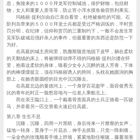
息，角陵来的１０００拜龙军控制城池，保护财物，包括财
物，女人和重要人质等等，防止宵小浑水摸鱼偷窃胜利果实。
玛格丽·提利尔由自己亲自看管，杜绝被偷吃的可能。石
阶列岛带来的５０００拜龙士兵都是受过严格训练的，平时赏
罚分明，在纪律，信仰和赏罚的三重制约下，一般不会发生常
见军队破城后强奸杀人的事件，但最重要的东西还是防范一下
为好。
在高庭的城主房间里，凯撒斯随意地脱下皮甲，躺在柔软
的天鹅绒的床上，将被绑得动弹不得的玛格丽·提利尔搂在怀
里，抱着这柔软的身体，嗅着少女令人沉醉的迷人芳香，下体
的肉棒缓缓挺立，顶在玛格丽诱人的胯间，头枕在她圆润的胸
部上，在她杏眼圆瞪的目光中沉沉睡去。
在高庭北边的曼德河上，一个身穿百花盔甲，面容俊秀无
比的青年此时正一脸愁容地与一位老人乘船北上。
而在亲王隘口上，一个戴着骨质面具的士兵正骑着一匹骏
马，并牵着另一匹交替着火速赶往高庭。
第八章 生生不息
沉睡，沉睡，四周一片黑暗，身后传来一片靡靡的女声，
猛地一转身，置身于一片花丛，伸手去抓取，只觉一阵刺痛，
一朵金色的玫瑰顺着手缠上脖颈，紧紧地勒住喉咙，藤蔓渐渐