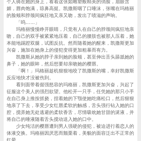
个人骑在她的身上，看着这张如雕塑般精美的俏脸，眉眼含
媚，唇肉饱满，琼鼻高挺。凯撒斯咽了口唾沫，张嘴在玛格丽
的脸颊和脖颈间疯狂地又亲又吻，发出了啧滋的声响。
「呜……」
玛格丽慢慢睁开眼睛，只觉有人在自己的脖颈间疯狂地亲
吻，自己的双手被紧紧地压着，自己的腰肢也被那人压着，她
本能地踢蹬双腿，试图反抗。然而随着她的醒来，凯撒斯更加
兴奋，施加在她身上的侵犯变得更加粗暴而有力。
凯撒斯从她的脖子亲到她的脸颊，甚至伸出舌头舔舐她的
鼻子，她的眼眸，然后想要却亲吻她的樱唇。
「啊！」玛格丽趁机狠狠地咬了凯撒斯的嘴，幸好凯撒斯
反应地快才没被伤到。
看到面带着倔强怒容的玛格丽，凯撒斯更加兴奋，兴起了
征服这个美人的强烈欲望。他松开一只手，任凭她的那只小手
在自己身上推按抓挠，捏着她的下颚使她吃痛松口，然后狠狠
地亲了下去，享受少女红唇柔软的触感，舌头强行钻入她的口
腔，搅弄她无处逃避的柔软香舌，尽情吸吮她甘甜的涎液，并
将自己的唾液随着舌头搅动送入她的口中。
少女纯洁的樱唇遭到男人强硬的侵犯，被迫进行着恋人的
体液交换。玛格丽因厌恶而颤栗着，美貌的面容泛出不正常的
红晕。