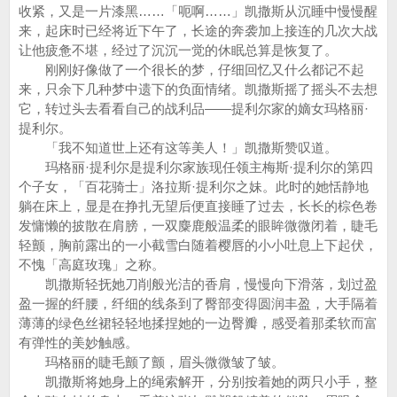
收紧，又是一片漆黑……「呃啊……」凯撒斯从沉睡中慢慢醒
来，起床时已经将近下午了，长途的奔袭加上接连的几次大战
让他疲惫不堪，经过了沉沉一觉的休眠总算是恢复了。
刚刚好像做了一个很长的梦，仔细回忆又什么都记不起
来，只余下几种梦中遗下的负面情绪。凯撒斯摇了摇头不去想
它，转过头去看看自己的战利品——提利尔家的嫡女玛格丽·
提利尔。
「我不知道世上还有这等美人！」凯撒斯赞叹道。
玛格丽·提利尔是提利尔家族现任领主梅斯·提利尔的第四
个子女，「百花骑士」洛拉斯·提利尔之妹。此时的她恬静地
躺在床上，显是在挣扎无望后便直接睡了过去，长长的棕色卷
发慵懒的披散在肩膀，一双麋鹿般温柔的眼眸微微闭着，睫毛
轻颤，胸前露出的一小截雪白随着樱唇的小小吐息上下起伏，
不愧「高庭玫瑰」之称。
凯撒斯轻抚她刀削般光洁的香肩，慢慢向下滑落，划过盈
盈一握的纤腰，纤细的线条到了臀部变得圆润丰盈，大手隔着
薄薄的绿色丝裙轻轻地揉捏她的一边臀瓣，感受着那柔软而富
有弹性的美妙触感。
玛格丽的睫毛颤了颤，眉头微微皱了皱。
凯撒斯将她身上的绳索解开，分别按着她的两只小手，整