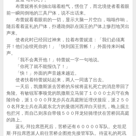
布蕾妮将长剑抽出喘着粗气，愣住了，而北境使者看着眼
前一瞬间倒地的三具尸体，说不出话来。
布蕾妮看着眼前的一切，显示大脑一片空白，嗡嗡作响，
随后看着蓝礼的尸体，扑通跪倒趴在国王的尸体上惨烈地哭出
声来。
使者此时已经回过神来，拉着布蕾妮道：「我们必须离
开！他们会绞死你的！」「快到国王营帐！」外面传来叫喊
声。
「我不会离开他！」特蕾妮一字一句地说。
「你死了就不能报仇了！」
「快！」外面的声音越来越近。
使者扶着特蕾妮站起来，两人一同逃了出去。
一天后，凯撒斯派去苦桥的斥候将蓝礼死亡的消息带回了
角陵。有敏锐军事嗅觉的凯撒斯立马留了１０００士兵守在角
陵待命，派１０００拜龙步兵在高庭附近埋伏接应，派２５０
０名拜龙士兵在高庭东北方的曼德河西岸白天驻扎，晚上掘土
包拦河，而自己则亲自带领５００拜龙轻骑埋伏在苦桥回高庭
的路上。
蓝礼·拜拉席恩死后，苦桥还有６００００军队。史坦尼
斯·拜拉席恩派人前往苦桥企图抢先接管军队。待蓝礼的死讯