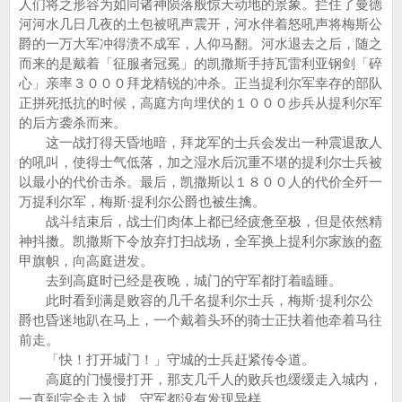
人们将之形容为如同诸神陨落般惊天动地的景象。拦住了曼德
河河水几日几夜的土包被吼声震开，河水伴着怒吼声将梅斯公
爵的一万大军冲得溃不成军，人仰马翻。河水退去之后，随之
而来的是戴着「征服者冠冕」的凯撒斯手持瓦雷利亚钢剑「碎
心」亲率３０００拜龙精锐的冲杀。正当提利尔军幸存的部队
正拼死抵抗的时候，高庭方向埋伏的１０００步兵从提利尔军
的后方袭杀而来。
这一战打得天昏地暗，拜龙军的士兵会发出一种震退敌人
的吼叫，使得士气低落，加之湿水后沉重不堪的提利尔士兵被
以最小的代价击杀。最后，凯撒斯以１８００人的代价全歼一
万提利尔军，梅斯·提利尔公爵也被生擒。
战斗结束后，战士们肉体上都已经疲惫至极，但是依然精
神抖擞。凯撒斯下令放弃打扫战场，全军换上提利尔家族的盔
甲旗帜，向高庭进发。
去到高庭时已经是夜晚，城门的守军都打着瞌睡。
此时看到满是败容的几千名提利尔士兵，梅斯·提利尔公
爵也昏迷地趴在马上，一个戴着头环的骑士正扶着他牵着马往
前走。
「快！打开城门！」守城的士兵赶紧传令道。
高庭的门慢慢打开，那支几千人的败兵也缓缓走入城内，
一直到完全走入城，守军都没有发现异样。