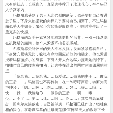
未有的状态，长驱直入，直至肉棒撑开了玫瑰花心，半个头已
入子宫颈内。
玛格丽感受到了男人无比强烈的欲望，似是要把自己吞进
肚子里，下身火热坚硬的肉棒几乎要将自己捅穿了。不过玛格
丽似乎天生媚骨，虽然小穴如撕裂般疼痛，但同时竟生出了一
股充实的快感。
玛格丽的双手开始紧紧地抓凯撒斯的后背，一双玉腿盘绕
在凯撒斯的腰间，整个人紧紧环抱着凯撒斯。
凯撒斯感受到怀里的美人不再反抗，反而紧紧抱着自己，
下身嫩穴紧狭无比，吸张有序地回应起他的抽插来。他也紧紧
搂着玛格丽娇小的身躯，下身大开大合地猛力撞击她的胯下，
抽插时自己的腰左右扭动，让肉棒在进出的同时刺激四周的腔
壁。
「嫁给我……嫁给我……我爱你……做我的妻子……做我
的王后……」玛格丽也不再矜持，在一阵哼哼声后，转而为高
声呻吟：「嗯……啊……啊……噢……好……好……哦……
快……我……我嫁给你……做你的王后……啊……哦……
受……不了……要……死……啦……啊……」其实当高庭被
占，提利尔家族败逃，自己被俘虏，玛格丽已经作出了牺牲色
相的决心。在老谋深算的祖母奥莲娜·雷德温夫人的教导下长