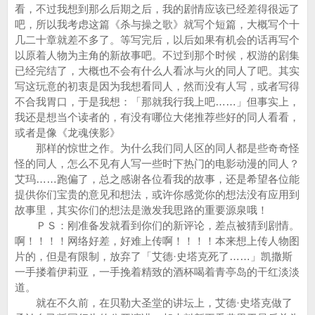
看，不过我想到那么后期之后，我的剧情应该已经差得很远了
吧，所以我考虑这篇《杀与操之歌》就写个短篇，大概写个十
几二十章就差不多了。等写完后，以后如果有机会的话再写个
以原着人物为主角的新故事吧。不过到那个时候，权游的剧集
已经完结了，大概也不会有什么人看冰与火的同人了吧。其实
写这玩意的初衷是因为我想看同人，然而没有人写，或者写得
不合我胃口，于是我想：「那就我行我上吧……」但事实上，
我还是想当个读者的，有没有哪位大佬推荐些好的同人看看，
或者是像《龙魂侠影》
那样的惊世之作。为什么我们同人区的同人都是些奇奇怪
怪的同人，怎么不见有人写一些时下热门的电影动漫的同人？
艾玛……跑偏了，总之感谢各位看我的故事，还是希望各位能
提供你们宝贵的意见和想法，或许你感觉你的想法没有应用到
故事里，其实你们的想法是激发我思路的重要源泉哦！
ＰＳ：刚准备发就看到你们的新评论，差点被猜到剧情。
啊！！！！网络好差，好难上传啊！！！！本来想上传人物图
片的，但是有限制，放弃了「艾德·史塔克死了……」凯撒斯
一手搂着伊莉亚，一手挽着精致的酒杯喝着青亭岛的干红淡淡
道。
就在不久前，在贝勒大圣堂的讲坛上，艾德·史塔克做了