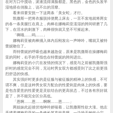
在对方口中搅动，涎液流得满脸都是。黑色的，金色的头发半
湿地搭在俏脸上，说不出的淫靡。
看来得要安抚一下这两条「美女蛇」才行。
凯撒斯一把将衣服脱掉便爬上床去，一言不发地就将两女
的各一条美腿扛在肩上，肉棒在娜梅莉亚濡湿的胯间研磨了几
下，在淫水的刺激下，肉棒很快就又坚不可摧起来。
「啊哦……呜……」
娜梅莉亚被肉棒捅入体内后刚发出一声呻吟，嘴就又被特
蕾妮吻住了。
而特蕾妮的呼吸也越来越急促，原来是凯撒斯在操娜梅莉
亚的同时，右手的手指也在特蕾妮的胯间进出。
娜梅莉亚的小穴在发情的情况下，感觉与之前被凯撒斯强
奸时的感觉完全不同，无论时男女双方都感受到了比之前更强
烈舒适的快感。
其实强奸时更多的是征服与被征服的精神上的快感，不可
谓不爽，但是这种男女双方配合的性爱则是肉体上的快感，要
是包含爱意的性爱更是灵欲结合的更高状态，不过各有所好就
是了，并不能完全区分高低。
「恩啊……恩……啊啊……恩……」
两姐妹此起彼伏地呻吟娇喘着，让凯撒斯性欲大涨。他左
手搂着娜梅莉亚的一条修长笔直的美腿，一边操干她的小穴，