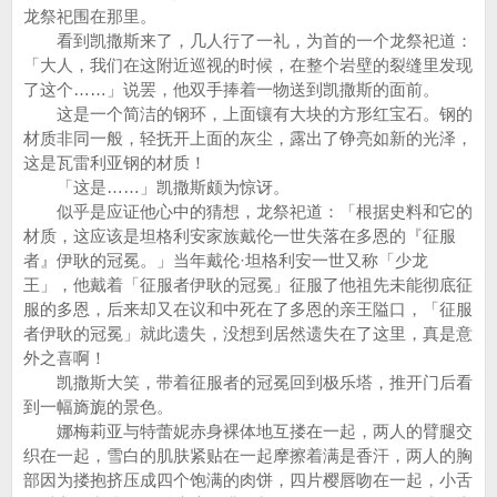
龙祭祀围在那里。
看到凯撒斯来了，几人行了一礼，为首的一个龙祭祀道：
「大人，我们在这附近巡视的时候，在整个岩壁的裂缝里发现
了这个……」说罢，他双手捧着一物送到凯撒斯的面前。
这是一个简洁的钢环，上面镶有大块的方形红宝石。钢的
材质非同一般，轻抚开上面的灰尘，露出了铮亮如新的光泽，
这是瓦雷利亚钢的材质！
「这是……」凯撒斯颇为惊讶。
似乎是应证他心中的猜想，龙祭祀道：「根据史料和它的
材质，这应该是坦格利安家族戴伦一世失落在多恩的『征服
者』伊耿的冠冕。」当年戴伦·坦格利安一世又称「少龙
王」，他戴着「征服者伊耿的冠冕」征服了他祖先未能彻底征
服的多恩，后来却又在议和中死在了多恩的亲王隘口，「征服
者伊耿的冠冕」就此遗失，没想到居然遗失在了这里，真是意
外之喜啊！
凯撒斯大笑，带着征服者的冠冕回到极乐塔，推开门后看
到一幅旖旎的景色。
娜梅莉亚与特蕾妮赤身裸体地互搂在一起，两人的臂腿交
织在一起，雪白的肌肤紧贴在一起摩擦着满是香汗，两人的胸
部因为搂抱挤压成四个饱满的肉饼，四片樱唇吻在一起，小舌