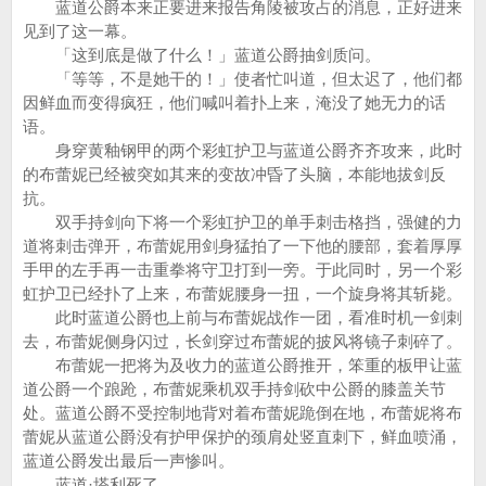
蓝道公爵本来正要进来报告角陵被攻占的消息，正好进来
见到了这一幕。
「这到底是做了什么！」蓝道公爵抽剑质问。
「等等，不是她干的！」使者忙叫道，但太迟了，他们都
因鲜血而变得疯狂，他们喊叫着扑上来，淹没了她无力的话
语。
身穿黄釉钢甲的两个彩虹护卫与蓝道公爵齐齐攻来，此时
的布蕾妮已经被突如其来的变故冲昏了头脑，本能地拔剑反
抗。
双手持剑向下将一个彩虹护卫的单手刺击格挡，强健的力
道将刺击弹开，布蕾妮用剑身猛拍了一下他的腰部，套着厚厚
手甲的左手再一击重拳将守卫打到一旁。于此同时，另一个彩
虹护卫已经扑了上来，布蕾妮腰身一扭，一个旋身将其斩毙。
此时蓝道公爵也上前与布蕾妮战作一团，看准时机一剑刺
去，布蕾妮侧身闪过，长剑穿过布蕾妮的披风将镜子刺碎了。
布蕾妮一把将为及收力的蓝道公爵推开，笨重的板甲让蓝
道公爵一个踉跄，布蕾妮乘机双手持剑砍中公爵的膝盖关节
处。蓝道公爵不受控制地背对着布蕾妮跪倒在地，布蕾妮将布
蕾妮从蓝道公爵没有护甲保护的颈肩处竖直刺下，鲜血喷涌，
蓝道公爵发出最后一声惨叫。
蓝道·塔利死了。