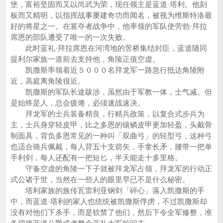
堡，富裕坚固而又以尚武为荣，现任领主是蓝道·塔利。他刻
板而又精明，以指挥战事屡建奇功而闻名，被视为维斯特洛最
好的将星之一。在篡夺者战争中，他率领的军队使劳勃·拜拉
席恩的部队遭受了唯一的一次失败。
此时蓝礼·拜拉席恩在河湾地的苦桥集结封臣，蓝道随同
提利尔家族一道前去支持他，角陵正值空虚。
凯撒斯率领着近５０００名拜龙军一路急行抵达角陵附
近，高庭离角陵很近。
凯撒斯的军队长途跋涉，虽然由于军教一体，士气减。但
是始终是人，总会疲倦，必须速战速决。
拜龙军的士兵装备精良，行精兵政策，以复合式步兵为
主，士兵身穿轻皮甲，比之多恩的镶鳞皮甲更加轻盈，头戴骨
制面具，背负多恩常见的一种叫「双曲弓」的轻型弓，这种弓
也适合骑兵佩戴，每人背五十支箭矢，手拿长矛，腰带一把单
手利剑，每人还配有一把短匕，半天能走十多里格。
守备空虚的角陵一下子就被拜龙军占领，拜龙军的行动正
式公诸于世，当然在一些人的眼里早已不是什么秘密。
塔利家族的族传瓦雷利亚钢剑「碎心」落入凯撒斯的手
中，而蓝道·塔利的家人也统统被凯撒斯俘虏，不过凯撒斯却
没有对他们下杀手，而是软禁了他们，然后下令全军修整，准