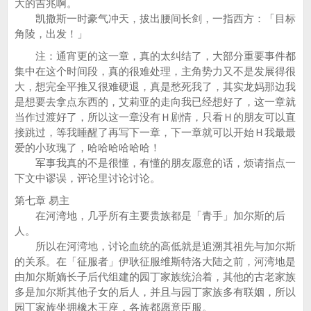
大的吉兆啊。
凯撒斯一时豪气冲天，拔出腰间长剑，一指西方：「目标
角陵，出发！」
注：通宵更的这一章，真的太纠结了，大部分重要事件都
集中在这个时间段，真的很难处理，主角势力又不是发展得很
大，想完全平推又很难硬退，真是愁死我了，其实龙妈那边我
是想要去拿点东西的，艾莉亚的走向我已经想好了，这一章就
当作过渡好了，所以这一章没有Ｈ剧情，只看Ｈ的朋友可以直
接跳过，等我睡醒了再写下一章，下一章就可以开始Ｈ我最最
爱的小玫瑰了，哈哈哈哈哈哈！
军事我真的不是很懂，有懂的朋友愿意的话，烦请指点一
下文中谬误，评论里讨论讨论。
第七章 易主
在河湾地，几乎所有主要贵族都是「青手」加尔斯的后
人。
所以在河湾地，讨论血统的高低就是追溯其祖先与加尔斯
的关系。在「征服者」伊耿征服维斯特洛大陆之前，河湾地是
由加尔斯嫡长子后代组建的园丁家族统治着，其他的古老家族
多是加尔斯其他子女的后人，并且与园丁家族多有联姻，所以
园丁家族坐拥橡木王座，各族都愿意臣服。