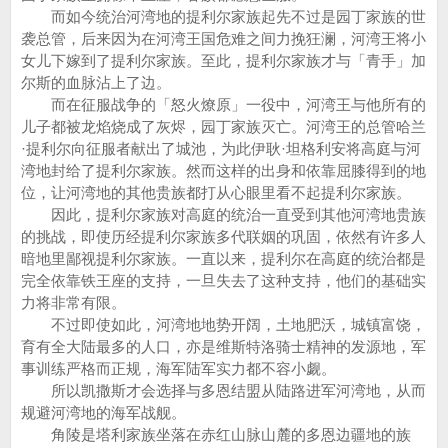
而如今统治河湾地的提利尔家族起先不过是园丁家族的世
袭总管，后来因为在河湾王国危难之间力挽狂澜，河湾王将小
女儿下嫁到了提利尔家族。至此，提利尔家族才与「青手」加
尔斯的血脉沾上了边。
而在征服战争的「怒火燎原」一役中，河湾王与他所有的
儿子都被龙焰烧成了灰烬，园丁家族灭亡。河湾王的总管哈兰
·提利尔向征服者献出了城池，为此伊耿·坦格利安将高庭与河
湾地封给了提利尔家族。然而这样的出身和依靠屈膝得到的地
位，让河湾地的其他贵族都打从心眼里看不起提利尔家族。
因此，提利尔家族对高庭的统治一直受到其他河湾地贵族
的挑战，即使历经提利尔家族多代联姻的巩固，依然有许多人
暗地里鄙视提利尔家族。一直以来，提利尔在高庭的统治都是
完全依靠铁王座的支持，一旦失去了这种支持，他们的基础实
力将非常有限。
不过即使如此，河湾地地势开阔，土地肥沃，城镇富饶，
育有全大陆最多的人口，亦是维斯特洛骑士精神的发源地，军
事训练严格而正规，海军陆军实力都不容小觑。
所以凯撒斯才会选择与多恩结盟从陆路进军河湾地，从而
规避河湾地的海军战舰。
角陵是塔利家族坐落在赤红山脉山麓的多恩边疆地的族