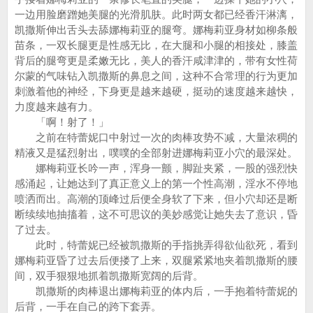
一边用脸磨蹭她美腿的光滑肌肤。此时两女都已经香汗淋漓，
凯撒斯伸出舌头去舔娜梅莉亚的腿弯。娜梅莉亚身材如柳条般
苗条，一双长腿更是性感无比，在大腿和小腿的相接处，膝盖
背后的腿弯更是柔嫩无比，美人的香汗咸津津的，带有女性荷
尔蒙的气味钻入凯撒斯的鼻息之间，这种不合常理的行为更加
刺激着他的神经，下身更是越来越硬，挺动的速度越来越快，
力度越来越有力。
「啊！射了！」
之前在特蕾妮口中射过一次的肉棒攻势不减，大量浓稠的
精液又是猛烈射出，噗噗的全部射进娜梅莉亚小穴的最深处。
娜梅莉亚长吟一声，浑身一颤，脚趾夹紧，一股的强烈快
感涌起，让她达到了真正意义上的第一个性高潮，淫水不停地
喷洒而出。高潮的顶峰过后便全身软了下来，但小穴却还是断
断续续地抽搐着，这不可思议的美妙感觉让她失去了意识，昏
了过去。
此时，特蕾妮已经被凯撒斯的手指挑弄得欲仙欲死，看到
娜梅莉亚昏了过去后便搂了上来，双腿紧紧地夹着凯撒斯的腰
间，双手狠狠地抓着凯撒斯宽阔的后背。
凯撒斯的肉棒退出娜梅莉亚的体内后，一手抱着特蕾妮的
后背，一手在自己的跨下套弄。