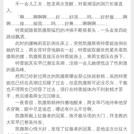
不一会儿工夫，怒龙再次觉醒，对着潮湿的洞穴长驱直
入。
「啊……啊啊啊……好……好强……呜……好舒服……啊
啊……操……操我……呜……好爽……啊啊啊……」
特蕾妮随着凯撒斯猛烈的冲插不断摇着头，一头金发四处
跳动飘洒。
此时的娜梅莉亚趴倒在床上，突然凯撒斯将特蕾妮放倒在
她的背上，两女背对背地躺在一起，特蕾妮双腿依然紧夹着凯
撒斯的腰，凯撒斯直接压在特蕾妮身上，将两女都压在身下。
特蕾妮其实早已濒近高潮，没插一会儿她便抵达了性刺激
的最高峰。
然而已经射过两次的凯撒斯哪会那么快就射精，虽然特蕾
妮也已经在高潮过后睡了过去，但是凯撒斯可还没尽兴，干脆
也不理两女已经昏了过去，强行在特蕾妮体内干到射精才罢
手，然后搂着两女沉沉睡去。
一夜香甜，凯撒斯精神抖擞地醒来，两女乖巧地侍奉他穿
衣穿靴，眼中尽是迷恋，哪还有什么不甘啊。
凯撒斯戴上征服者的冠冕，推开极乐塔的大门，拜龙教的
大军早已整装待发。
凯撒斯心情大好，发现了征服者的冠冕，是他这次出征大