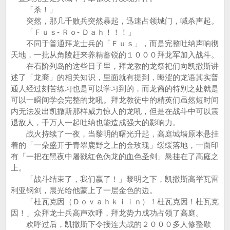
「杀！」
突然，那几千败兵突然暴起，迅速占领城门，喊杀声起。
「Ｆｕｓ- Ｒｏ- Ｄａｈ！！！」
不同于普通拜龙士兵的「Ｆｕｓ」，而是完整吐纳声响彻
天地，一批从角陵赶来养精蓄锐的１０００拜龙军加入战斗。
在石阶列岛的这些日子里，拜龙教的龙祭祀们向凯撒斯讲
述了「龙裔」的相关知识，里面就有提到，晦涩的龙语其实普
通人经过刻苦练习也是可以学习到的，而龙裔的特别之处就是
可以一瞬间学会完整的龙吼。拜龙教徒中的精英们虽然短时间
内无法发出凯撒斯那样威力惊人的龙吼，但是在战斗中可以震
退敌人，千万人一起吐纳也能造成强大的影响力。
战火持续了一夜，当黎明的曙光升起，高庭城墙原本悬挂
着的「一朵盛开于青翠鹿野之上的金玫瑰」缓缓落地，一面印
有「一把在黑夜中屠戮红色伪龙的血色圣剑」悬挂在了高庭之
上。
「战斗结束了，我们赢了！」黎明之下，凯撒斯高举瓦雷
利亚钢剑，晨光给他蒙上了一层金色的边。
「杜瓦克因（Ｄｏｖａｈｋｉｉｎ）！杜瓦克因！杜瓦克
因！」众拜龙士兵高声欢呼，拜龙势力成功占领了高庭。
欢呼过后，凯撒斯下令接连大战的２０００多人修整歇