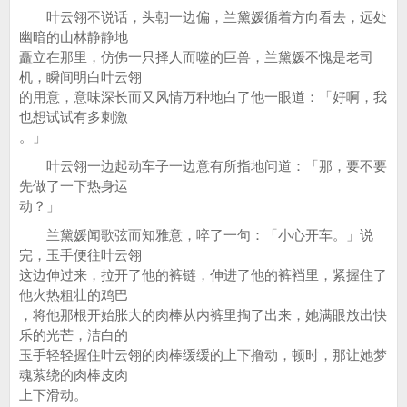
叶云翎不说话，头朝一边偏，兰黛媛循着方向看去，远处
幽暗的山林静静地
矗立在那里，仿佛一只择人而噬的巨兽，兰黛媛不愧是老司
机，瞬间明白叶云翎
的用意，意味深长而又风情万种地白了他一眼道：「好啊，我
也想试试有多刺激
。」
叶云翎一边起动车子一边意有所指地问道：「那，要不要
先做了一下热身运
动？」
兰黛媛闻歌弦而知雅意，啐了一句：「小心开车。」说
完，玉手便往叶云翎
这边伸过来，拉开了他的裤链，伸进了他的裤裆里，紧握住了
他火热粗壮的鸡巴
，将他那根开始胀大的肉棒从内裤里掏了出来，她满眼放出快
乐的光芒，洁白的
玉手轻轻握住叶云翎的肉棒缓缓的上下撸动，顿时，那让她梦
魂萦绕的肉棒皮肉
上下滑动。