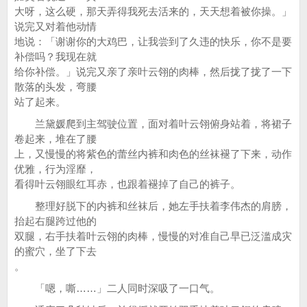
大呀，这么硬，那天弄得我死去活来的，天天想着被你操。」
说完又对着他动情
地说：「谢谢你的大鸡巴，让我尝到了久违的快乐，你不是要
补偿吗？我现在就
给你补偿。」说完又亲了亲叶云翎的肉棒，然后拢了拢了一下
散落的头发，弯腰
站了起来。
兰黛媛爬到主驾驶位置，面对着叶云翎俯身站着，将裙子
卷起来，堆在了腰
上，又慢慢的将紫色的蕾丝内裤和肉色的丝袜褪了下来，动作
优雅，行为淫靡，
看得叶云翎眼红耳赤，也跟着褪掉了自己的裤子。
整理好脱下的内裤和丝袜后，她左手扶着李伟杰的肩膀，
抬起右腿跨过他的
双腿，右手扶着叶云翎的肉棒，慢慢的对准自己早已泛滥成灾
的蜜穴，坐了下去
。
「嗯，嘶……」二人同时深吸了一口气。