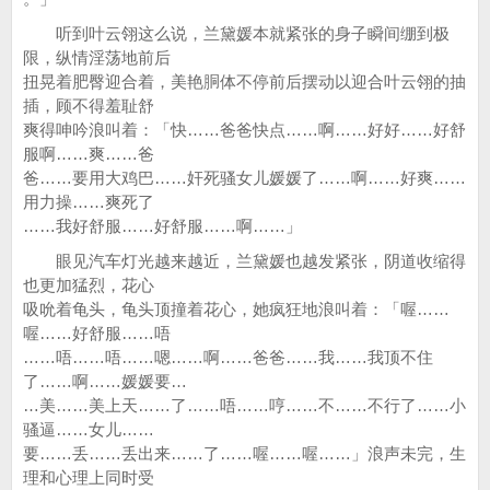
听到叶云翎这么说，兰黛媛本就紧张的身子瞬间绷到极
限，纵情淫荡地前后
扭晃着肥臀迎合着，美艳胴体不停前后摆动以迎合叶云翎的抽
插，顾不得羞耻舒
爽得呻吟浪叫着：「快……爸爸快点……啊……好好……好舒
服啊……爽……爸
爸……要用大鸡巴……奸死骚女儿媛媛了……啊……好爽……
用力操……爽死了
……我好舒服……好舒服……啊……」
眼见汽车灯光越来越近，兰黛媛也越发紧张，阴道收缩得
也更加猛烈，花心
吸吮着龟头，龟头顶撞着花心，她疯狂地浪叫着：「喔……
喔……好舒服……唔
……唔……唔……嗯……啊……爸爸……我……我顶不住
了……啊……媛媛要…
…美……美上天……了……唔……哼……不……不行了……小
骚逼……女儿……
要……丢……丢出来……了……喔……喔……」浪声未完，生
理和心理上同时受