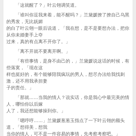
「这就醒了？」叶云翎调笑道。
「谁叫你逗我来着，能不醒吗？」兰黛媛撩了撩自己乌黑
的秀发，无比妩媚
的白了叶云翎一眼后说道，「我在想，是不是要想办法，把你
从你未婚妻手上夺
过来，真的有点离不开你了。」
「离不开就不要离开啊。」
「有些事情，是身不由己的，」兰黛媛说这话的时候，有
些落寞，「现在这
样也挺好的，有个能够陪我疯玩的男人，想尽办法给我找刺
激，还不用我承担妻
子的责任。」
「那就……当我的情人？说实话，你是我心中最完美的情
人，哪怕你以后嫁
人了，我还想能够操到你。」
「嗯哼哼……」兰黛媛葱葱玉指点了一下叶云翎的额头
道，「想得美，想我
当你的情人，可不是一件容易的事情，先考察考察吧。」