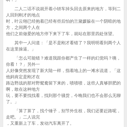
二人二话不说就开着小轿车掉头回去原来的地方，等到二
人回到刚才的地点
时，叶云翎已经抱着已经有些后怕的兰黛媛躲在一个阴暗的地
方，之间两个人在
他们之前做爱的地方停下来下了车，就站在那里四处张望。
其中一人问道：「是不是刚才看错了？我明明看到两个人
在这里操逼。」
「怎么可能错？难道我跟你都产生了一样的幻觉吗？咦，
你看！？」另外一
人好像突然发现了新大陆一样，指着地上的一滩水说道，「这
他妈肯定是刚才在
路边野战的那对野鸳鸯留下来的，啧啧啧，这些人真够胆肥的
啊，敢在这种地方
玩，要不要找找看，找到那个骚货，今晚我们也不会那么无聊
了。」
「算了算了，找个锤子，别节外生枝，我们还要赶路呢，
走吧。」二人说完
，又重新上了车，发动汽车离开了。