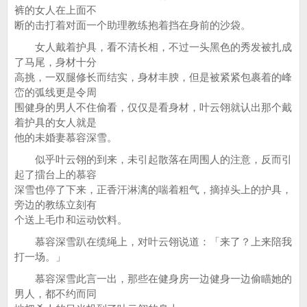
裤的女人在上面不
断的击打着对面一个助理教练抱着挡在身前的沙袋。
女人戴着护具，看不清长相，不过一头黑色的秀发被扎成
了马尾，身材十分
高挑，一双腿修长而结实，身材丰腴，但是被紧紧包裹着的峰
峦的弧线更是令周
围健身的男人不住偷看，仅仅是看身材，叶云翎就认出那个戴
着护具的女人就是
他的未婚妻慕容深雪。
似乎叶云翎的到来，未引起散落在周围人的注意，反而引
起了擂台上的慕容
深雪也停了下来，正香汗淋漓的喘着粗气，摘掉头上的护具，
旁边的教练立刻有
个送上毛巾和运动饮料。
慕容深雪趴在缆绳上，对叶云翎说道：「来了？上来陪我
打一场。」
慕容深雪此言一出，那些在健身房一边健身一边偷瞄她的
男人，都不约而同