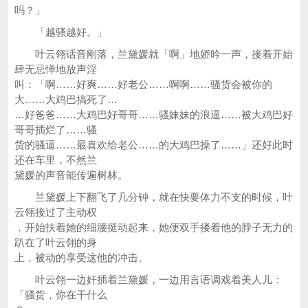
吗？」
「越骚越好。」
叶云翎话音刚落，兰黛媛就「啊」地娇吟一声，接着开始
肆无忌惮地放声淫
叫：「啊……好爽……好老公……啊啊……骚货会被你的
大……大鸡巴搞死了…
…好爸爸……大鸡巴好哥哥……骚妹妹的浪逼……被大鸡巴好
哥哥插烂了……骚
货的骚逼……最喜欢给老公……的大鸡巴操了……」还好此时
还在车里，不然兰
黛媛的声音能传遍树林。
兰黛媛上下翻飞了几分钟，就在快要体力不支的时候，叶
云翎接过了主动权
，开始扶着她的细腰挺动起来，她便双手搂着他的脖子无力的
趴在了叶云翎的身
上，被动的享受这他的冲击。
叶云翎一边奸插着兰黛媛，一边用言语调戏着美人儿：
「骚货，你在干什么