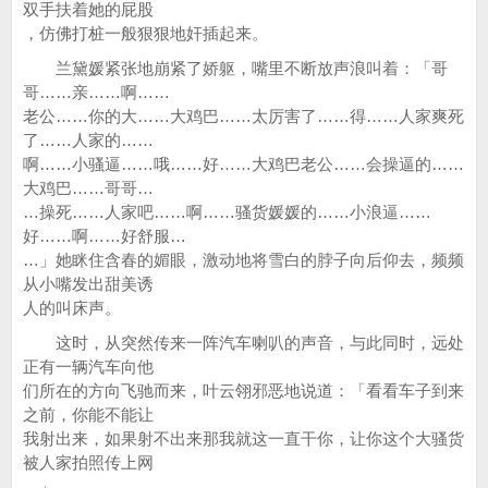
双手扶着她的屁股
，仿佛打桩一般狠狠地奸插起来。
兰黛媛紧张地崩紧了娇躯，嘴里不断放声浪叫着：「哥
哥……亲……啊……
老公……你的大……大鸡巴……太厉害了……得……人家爽死
了……人家的……
啊……小骚逼……哦……好……大鸡巴老公……会操逼的……
大鸡巴……哥哥…
…操死……人家吧……啊……骚货媛媛的……小浪逼……
好……啊……好舒服…
…」她眯住含春的媚眼，激动地将雪白的脖子向后仰去，频频
从小嘴发出甜美诱
人的叫床声。
这时，从突然传来一阵汽车喇叭的声音，与此同时，远处
正有一辆汽车向他
们所在的方向飞驰而来，叶云翎邪恶地说道：「看看车子到来
之前，你能不能让
我射出来，如果射不出来那我就这一直干你，让你这个大骚货
被人家拍照传上网
。」