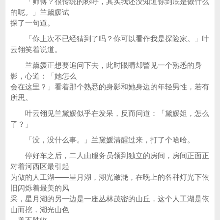
「师傅？很传统的称呼，其实我还没知道你到底是做什么
的呢。」兰黛媛试
探了一句道。
「你上次不已经猜到了吗？你可以看作我是探险家。」叶
云翎笑着说道。
兰黛媛正想要追问下去，此时眼睛却瞥见一个熟悉的身
影，心道：「她怎么
会在这里？」看着那个熟悉的身影和她身边的年轻男性，若有
所思。
叶云翎见兰黛媛似乎在发呆，反而问道：「黛媛姐，怎么
了？」
「没，没什么事。」兰黛媛清醒过来，打了个哈哈。
停好车之后，二人由服务员领到独立的房间，房间正面正
对着河西区最引起
为傲的人工湖——星月湖，湖光潋滟，在晚上的各种灯光下依
旧闪烁着最美的风
采，星月湖的另一边是一座丛林茂密的山丘，这个人工湖是依
山而挖，湖光山色