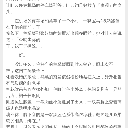
让叶云翎在机场的停车场那等，叶云翎只好放弃「参观」的念
头。
在机场的停车场约莫等了一个小时，一辆宝马4系轿跑停
在了他的面前，车
窗落下，兰黛媛那张妖媚的娇靥就出现在眼前，她对叶云翎说
道：「今晚坐你的
车，我车子搁这。」
「好。」
没过多久，停好车的兰黛媛回到叶云翎这，跟上次不一
样，这回兰黛媛依旧
化着妖艳的浓妆，乌黑的秀发依然松松地盘在头上，身穿相当
有气质感的红色褛
空花纹吊带连衣裙外加一件咖啡色小外套，休闲又具有十足的
活力，裙子长度刚
刚遮掩过膝盖，一截肉丝小腿延展了出来，一双美腿上套着高
级肉色透明水晶玻
璃丝袜，脚下穿的是一双淡蓝色系带高跟凉鞋，鞋面是几条柔
软的细条，绑在那
双脚上，显的玉足柔润修长，她的十个脚趾的趾甲都修的很整