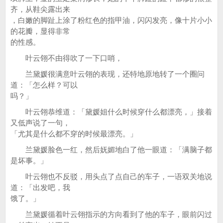
齐，从鞋尖露出来
，白嫩的脚趾上涂了粉红色的指甲油，闪闪发亮，像十片小小
的花瓣，显得非常
的性感。
叶云翎不由得吹了一下口哨，
兰黛媛很满意叶云翎的表现，还特地原地转了一个圈问
道：「怎么样？可以
吗？」
叶云翎恭维道：「黛媛姐什么时候穿什么都漂亮，」接着
又低声说了一句，
「尤其是什么都不穿的时候最漂亮。」
兰黛媛脸色一红，然后妩媚地白了他一眼道：「满脑子都
是坏事。」
叶云翎也不反驳，用头点了点自己的车子，一语双关地说
道：「出发吧，我
饿了。」
兰黛媛循着叶云翎指示的方向看到了他的车子，眼前闪过