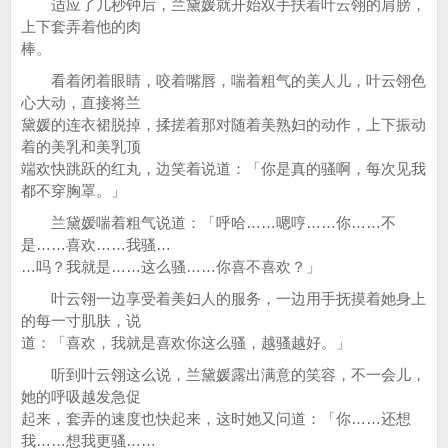
适应了几秒钟后，兰黛媛就开始双手扶着叶云翎的肩膀，
上下套弄着他的肉
棒。
看着闭着眼睛，咬着嘴唇，喘着粗气的美人儿，叶云翎色
心大动，直接将兰
黛媛的连衣裙脱掉，揉搓着那对随着美熟妇的动作，上下振动
着的美乳和美乳顶
端欢快跳跃的红丸，边笑着说道：「你是真的骚啊，每次见我
都不穿胸罩。」
兰黛媛喘着粗气说道：「呼哈……嗯哼……你……不
是……喜欢……我骚…
…吗？我就是……这么骚……你喜不喜欢？」
叶云翎一边享受着美妇人的服务，一边用手抚摸着她身上
的每一寸肌肤，说
道：「喜欢，我就是喜欢你这么骚，越骚越好。」
听到叶云翎这么说，兰黛媛露出满意的笑容，不一会儿，
她的呼吸越发急促
起来，套弄的速度也快起来，这时她又问道：「你……还想
我……想我更骚……