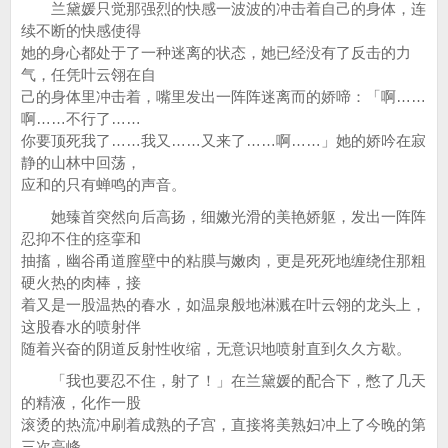
兰黛媛只觉那强烈的快感一波波的冲击着自己的身体，连
续不断的快感使得
她的身心都处于了一种迷离的状态，她已经没有了反击的力
气，任凭叶云翎在自
己的身体里冲击着，嘴里发出一阵阵迷离而的娇啼：「啊……
啊……不行了……
你要顶死我了……我又……又来了……啊……」她的娇吟在寂
静的山林中回荡，
应和的只有蝉鸣的声音。
她臻首突然向后高扬，细嫩光滑的美艳娇躯，发出一阵阵
忍抑不住的痉挛和
抽搐，幽谷甬道膣壁中的粘膜与嫩肉，更是死死地缠绕住那粗
硬火热的肉棒，接
着又是一股温热的春水，如温泉般地淋溅在叶云翎的龙头上，
这股春水的喷射伴
随着兴奋的阴道反射性收缩，无意识地喷射直到久久方歇。
「我也要忍不住，射了！」在兰黛媛的配合下，憋了几天
的精液，化作一股
滚烫的热流冲刷着成熟的子宫，直接将美熟妇冲上了今晚的第
三次高峰。