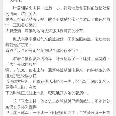
叶云翎拔出肉棒，退后一步，得意地欣赏着眼前这幅淫秽
的图画，洁白的大
屁股上布满了精液，被干的合不拢嘴的蜜穴里溢出了白色的浆
汁，正顺着粉嫩的
大腿流淌，滴落到地面浇灌那几棵可爱的小草。
刚从高潮中缓过气来的兰黛媛，回头媚眼如丝，嗤嗤地笑
着朝他娇嗔道：「
看够了没？还有别的刺激吗？你还行不行？」
看着兰黛媛骚媚的模样，叶云翎咽了一下唾沫，淫笑道：
「这可是你自找的
啊。」说完，便走上前，重新将兰黛媛抱起来，肉棒狠狠的戳
进她那已经淫水横
流的骚穴里面，插得她快活地娇哼一声，然后双手抱起她的大
屁股往上抛，在落
下的时候巨龙往上一刺，狠狠地顶入她的花房中。
这「玉女上树」的姿势上次兰黛媛已经领教过，不消片刻
她便被杀得丢盔弃
甲，溃不成军，一下比一下刚烈抽插之中，兰黛媛只觉一种前