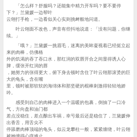
「怎么样？舒服吗？还能集中精力开车吗？要不要停
下？」兰黛媛一边帮叶
云翎打手枪，一边看似关心实则挑衅般地问道。
叶云翎面不改色，声音有些抖地说道：「没有问题，你继
续。」
「哦？」兰黛媛一挑眉毛，迷离的美眸凝视着已经挺立起
来的肉棒，仿佛格
外的饥渴的吞了吞口水，那红润的双唇开合之间显得诱人心
脾，缓张开红润的唇
，她努力的张得更大，俯下身去顿时含住了叶云翎那滚烫的巨
大的龟头，含在嘴
里，顿时被那软软的海绵体和那坚硬的棍棒刺激得轻轻地娇
吟。
感受到自己的肉棒进入一个温暖的包裹，倒抽了一口冷
气，方向盘和油门都
差点没稳住，差点酿出车祸，幸亏最后还是稳住了，兰黛媛伸
出香舌，用舌尖不
停舔磨肉棒顶端的龟头，似云龙攀柱一般，紧紧缠绕，叶云翎
被她缠得心痒难止