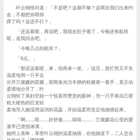
叶云翎怪叫道：「不是吧？这都不够？这两次我们出来约
会，不都把你喂得
撑了吗？这还不行？」
「还远着呢，再说吧，我现在肚子饿了，今晚还有航班
呢，送我回去吧。」
「今晚几点的航班？」
「8点。」
「那还远着呢，来，咱再来一发。」说完，急忙而又不失
温柔地用一只手去
分开兰黛媛的双腿，那两条光洁丰腴的粉腿甫一着手，竟主动
柔缓地分开了，叶
云翎给了美妇空姐一个惊喜而赞赏的眼神，另一只手将自己那
粗大硬热的巨龙轻
柔地导入她湿滑温润的花蕊，开始温柔而坚定地抽插起来。
「啊……唔……好舒服……嘻嘻……」兰黛媛花心里的爱
液早已泄指淋漓，
她闭上美眸，享受叶云翎的温柔抽插，在他抽送下，二人交合