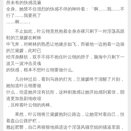
所未有的快感流遍
全身。她禁不住强烈的快感不停的呻吟着：「啊……我……不
行了……我要死了
……啊……」
不止如此，叶云翎竟然抱着全身赤裸只剩下一对淫荡高跟
鞋的兰黛媛在树林
中飞奔，对树林的熟悉让他健步如飞，而被他一边抱着一边操
的兰黛媛，此时已
经浑身酥软，双手不得不抱住叶云翎的脖子，脑海中只剩下一
波又一波冲击灵魂
的快感，根本不想叶云翎要做什么。
几分钟过后，看到马路的灯光，兰黛媛终于清醒了片刻，
她知道叶云翎要做
什么，但是她并没有抗拒，这种刺激感让她开始感到紧张，阴
道更加急剧地收缩
，压榨着叶云翎的肉棒。
果然，叶云翎将兰黛媛抱到公路边，让她背对着自己，扶
着盘山公路护栏，
翘起肥臀，自己再狠狠地插进这个淫荡风骚空姐的骚逼里面，