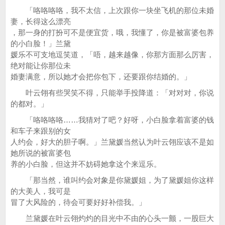
「咯咯咯咯，我不太信，上次跟你一块坐飞机的那位未婚
妻，长得这么漂亮
，那一身的打扮可不是便宜货，哦，我懂了，你是被富婆包养
的小白脸！」兰黛
媛乐不可支地逗笑道，「唔，越来越像，你那方面那么厉害，
绝对能让你那位未
婚妻满意，所以她才会把你包下，还要跟你结婚的。」
叶云翎有些哭笑不得，只能举手投降道：「对对对，你说
的都对。」
「咯咯咯咯……我猜对了吧？好呀，小白脸拿着富婆的钱
和车子来跟别的女
人约会，好大的胆子啊。」兰黛媛当然认为叶云翎应该不是如
她所说的被富婆包
养的小白脸，但这并不妨碍她拿这个来逗乐。
「那当然，谁叫约会对象是你黛媛姐，为了黛媛姐你这样
的大美人，我可是
冒了大风险的，待会可要好好补偿我。」
兰黛媛在叶云翎灼灼的目光中不由的心头一颤，一股巨大