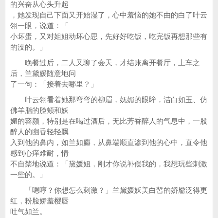
的兴奋从心头升起
，她发现自己下面又开始湿了，心中羞恼的她不由的白了叶云
翎一眼，说道：「
小坏蛋，又对姐姐动坏心思，先好好吃饭，吃完饭再想那些有
的没的。」
晚餐过后，二人又聊了会天，才结账离开餐厅，上车之
后，兰黛媛随意地问
了一句：「接着去哪里？」
叶云翎看着她那弯弯的柳眉，妩媚的眼眸，洁白如玉、仿
佛羊脂的脸颊和妖
媚的容颜，特别是在喝过酒后，无比芳香醉人的气息中，一股
醉人的幽香轻轻飘
入到他的鼻内，如兰如麝，从鼻端顺直渗到他的心中，直令他
感到心痒难耐，情
不自禁地说道：「黛媛姐，刚才你说补偿我的，我想玩些刺激
一些的。」
「嗯哼？你想怎么刺激？」兰黛媛妖美白皙的娇靥泛得更
红，粉脸娇羞樱唇
吐气如兰。