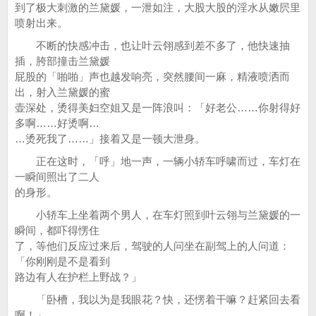
到了极大刺激的兰黛媛，一泄如注，大股大股的淫水从嫩屄里
喷射出来。
不断的快感冲击，也让叶云翎感到差不多了，他快速抽
插，胯部撞击兰黛媛
屁股的「啪啪」声也越发响亮，突然腰间一麻，精液喷洒而
出，射入兰黛媛的蜜
壶深处，烫得美妇空姐又是一阵浪叫：「好老公……你射得好
多啊……好烫啊…
…烫死我了……」接着又是一顿大泄身。
正在这时，「呼」地一声，一辆小轿车呼啸而过，车灯在
一瞬间照出了二人
的身形。
小轿车上坐着两个男人，在车灯照到叶云翎与兰黛媛的一
瞬间，都吓得愣住
了，等他们反应过来后，驾驶的人问坐在副驾上的人问道：
「你刚刚是不是看到
路边有人在护栏上野战？」
「卧槽，我以为是我眼花？快，还愣着干嘛？赶紧回去看
啊！」