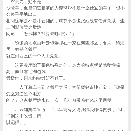
一丝亮光，她不是
很懂车，但是知道眼前的大奔SUV不是什么便宜的车子，也不
会傻乎乎地出口
相问这车是不是叶云翎的，就算不是也跟她没有任何关系，坐
上副驾位置之后她
问道：「怎么样？打算去哪吃饭？」
晚饭的地点由叶云翎选择在一家在河西郊区，名为「镜湖
居」的特色餐厅，
就在河西区的一个人工湖边。
这家餐厅除了菜色特殊之外，最大的特点就是隐秘性极
高，而且靠近湖边风
景极佳，用来约会最好不过了。
二人开着车来到了餐厅之后，兰黛媛好奇地问道：「你是
怎么知道这个地方
的？」这家餐厅她来过一次，几年前带着她来这里用餐。
叶云翎笑着答道：「几年前有人请我跟我师傅做事，带我
们到这里吃饭，所
以记得。」