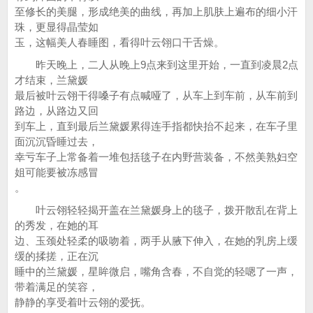
至修长的美腿，形成绝美的曲线，再加上肌肤上遍布的细小汗
珠，更显得晶莹如
玉，这幅美人春睡图，看得叶云翎口干舌燥。
昨天晚上，二人从晚上9点来到这里开始，一直到凌晨2点
才结束，兰黛媛
最后被叶云翎干得嗓子有点喊哑了，从车上到车前，从车前到
路边，从路边又回
到车上，直到最后兰黛媛累得连手指都快抬不起来，在车子里
面沉沉昏睡过去，
幸亏车子上常备着一堆包括毯子在内野营装备，不然美熟妇空
姐可能要被冻感冒
。
叶云翎轻轻揭开盖在兰黛媛身上的毯子，拨开散乱在背上
的秀发，在她的耳
边、玉颈处轻柔的吸吻着，两手从腋下伸入，在她的乳房上缓
缓的揉搓，正在沉
睡中的兰黛媛，星眸微启，嘴角含春，不自觉的轻嗯了一声，
带着满足的笑容，
静静的享受着叶云翎的爱抚。