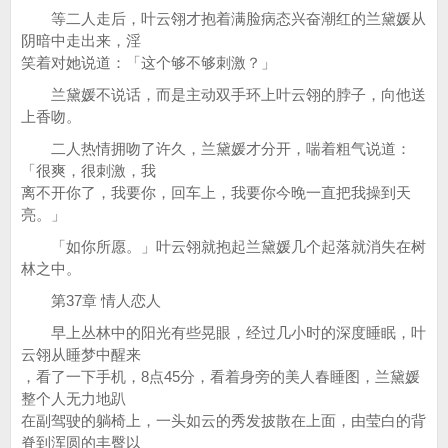
等二人走后，叶云翎才抱着满脸病态兴奋潮红的兰黛媛从
阴暗中走出来，淫
笑着对她说道：「这个够不够刺激？」
兰黛媛不说话，而是主动双手环上叶云翎的脖子，向他送
上香吻。
二人热情拥吻了许久，兰黛媛才分开，喘着粗气说道：
「很爽，很刺激，我
离不开你了，我要你，回车上，我要你今晚一直把我操到天
亮。」
「如你所愿。」叶云翎就抱起兰黛媛几个起落就消失在树
林之中。
第37章 情人恋人
早上丛林中的阳光有些晃眼，经过几小时的深度睡眠，叶
云翎从睡梦中醒来
，看了一下手机，8点45分，看着身旁的美人春睡图，兰黛媛
整个人无力地趴
在副驾驶的躺椅上，一头如云的秀发披散在上面，由莹白的背
脊到浑圆的丰臀以