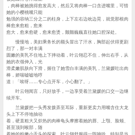
，肉棒被她挑得愈发高大，然后又将肉棒一口含进嘴里，可惜
她的小樱桃嘴只能
勉强的容纳三分之二的柱身，上下左右边吮边晃，就觉那根肉
棒愈来愈粗，愈来
愈大，愈来愈硬，愈来愈烫，颤颤巍巍直往她口腔深处。
慢慢地，美妇乘务长的额头冒出了汗水，胸部起伏得更剧
烈了，那一对丰满
圆嫩的美乳不住地上下摔动着，叶云翎忍不住，伸出右手，从
她的衣领伸入，光
滑柔嫩肌肤向下滑，握住了她雪白丰满的美乳，兰黛媛吐出肉
棒，娇喘嘘嘘地哼
道：「唉呀……专心点开车，小心翻了。」
叶云翎闻言，只好放手，一边享受着兰黛媛的口交一边继
续开车。
兰黛媛把一头秀发拨弄至耳际，重新更卖力用嘴含住大龙
头上下不停地抽动
着，硬直粗大又炽热的肉棒龟头摩擦着她的唇、上颚、脸颊、
甚至顶到喉部，随
着她的粉嫩小舌头的探索，叶云翎舒服得一阵呻吟，特别是当