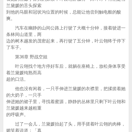
兰黛媛的舌头探索
到他的马眼和冠状沟位置的时候，总能让他尝到触电般的酸
爽。
汽车在幽静的山间公路上行驶了大概十分钟，接着驶进一
条林间山道里，两
边的树木越发的茂密起来，再行驶了五分钟，叶云翎终于停下
了车子。
第36章 野战空姐
叶云翎找个地方停好车后，就躺在座椅上，放松身体享受
着兰黛媛纯熟而高
超的口活。
他也没有闲着，一只手伸进兰黛媛的衣襟里，把揉搓着她
的大奶子，一只手
伸进她的裙子里，寻找着蜜源，静静的丛林里只剩下叶云翎和
兰黛媛越来越粗重
的呼吸声。
过了一会儿，兰黛媛抬起了头，用手搓着叶云翎的肉棒，
媚笑着说道：「真