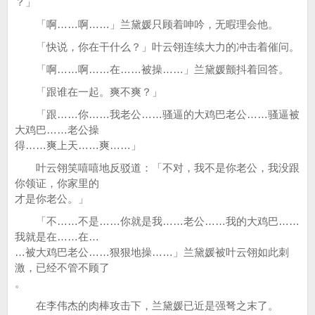
？」
「啊……啊……」兰黛媛只顾着呻吟，无暇理会他。
「快说，你在干什么？」叶云翎连续大力的冲击着催问。
「啊……啊……在……被操……」兰黛媛颤抖着回答。
「跟谁在一起。爽不爽？」
「跟……你……我老公……骚逼的大鸡巴老公……骚逼被
大鸡巴……老公操
得……爽上天……爽……」
叶云翎笑嘻嘻地反驳道：「不对，我不是你老公，我没跟
你领证，你家里的
才是你老公。」
「不……不是……你就是我……老公……我的大鸡巴……
我就是在……在…
…被大鸡巴老公……狠狠地操……」兰黛媛被叶云翎如此刺
激，已经不管不顾了
。
在李伟杰的肉棒攻击下，兰黛媛已近是强弩之末了。