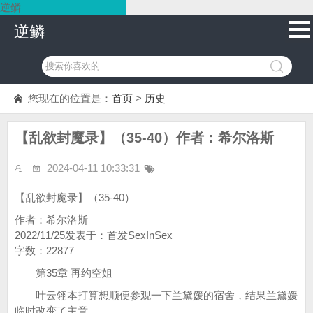
逆鳞
逆鳞
您现在的位置是：
首页
>
历史
【乱欲封魔录】（35-40）作者：希尔洛斯
2024-04-11 10:33:31
【乱欲封魔录】（35-40）
作者：希尔洛斯
2022/11/25发表于：首发SexInSex
字数：22877
第35章 再约空姐
叶云翎本打算想顺便参观一下兰黛媛的宿舍，结果兰黛媛
临时改变了主意，