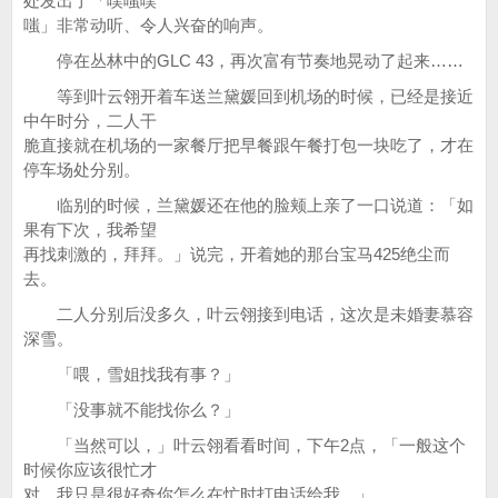
处发出了「噗嗤噗
嗤」非常动听、令人兴奋的响声。
停在丛林中的GLC 43，再次富有节奏地晃动了起来……
等到叶云翎开着车送兰黛媛回到机场的时候，已经是接近
中午时分，二人干
脆直接就在机场的一家餐厅把早餐跟午餐打包一块吃了，才在
停车场处分别。
临别的时候，兰黛媛还在他的脸颊上亲了一口说道：「如
果有下次，我希望
再找刺激的，拜拜。」说完，开着她的那台宝马425绝尘而
去。
二人分别后没多久，叶云翎接到电话，这次是未婚妻慕容
深雪。
「喂，雪姐找我有事？」
「没事就不能找你么？」
「当然可以，」叶云翎看看时间，下午2点，「一般这个
时候你应该很忙才
对，我只是很好奇你怎么在忙时打电话给我。」