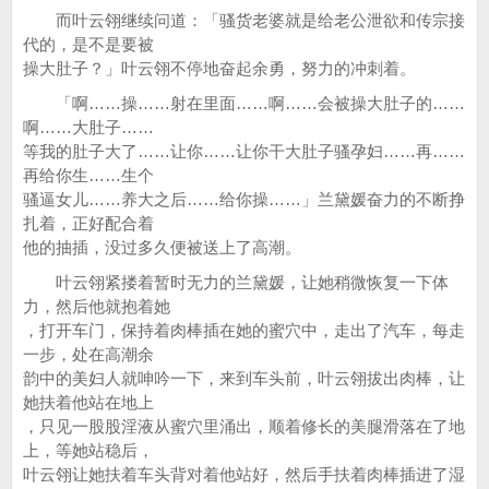
而叶云翎继续问道：「骚货老婆就是给老公泄欲和传宗接
代的，是不是要被
操大肚子？」叶云翎不停地奋起余勇，努力的冲刺着。
「啊……操……射在里面……啊……会被操大肚子的……
啊……大肚子……
等我的肚子大了……让你……让你干大肚子骚孕妇……再……
再给你生……生个
骚逼女儿……养大之后……给你操……」兰黛媛奋力的不断挣
扎着，正好配合着
他的抽插，没过多久便被送上了高潮。
叶云翎紧搂着暂时无力的兰黛媛，让她稍微恢复一下体
力，然后他就抱着她
，打开车门，保持着肉棒插在她的蜜穴中，走出了汽车，每走
一步，处在高潮余
韵中的美妇人就呻吟一下，来到车头前，叶云翎拔出肉棒，让
她扶着他站在地上
，只见一股股淫液从蜜穴里涌出，顺着修长的美腿滑落在了地
上，等她站稳后，
叶云翎让她扶着车头背对着他站好，然后手扶着肉棒插进了湿