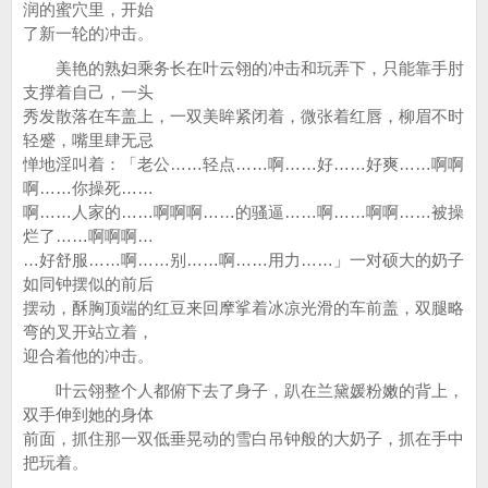
润的蜜穴里，开始
了新一轮的冲击。
美艳的熟妇乘务长在叶云翎的冲击和玩弄下，只能靠手肘
支撑着自己，一头
秀发散落在车盖上，一双美眸紧闭着，微张着红唇，柳眉不时
轻蹙，嘴里肆无忌
惮地淫叫着：「老公……轻点……啊……好……好爽……啊啊
啊……你操死……
啊……人家的……啊啊啊……的骚逼……啊……啊啊……被操
烂了……啊啊啊…
…好舒服……啊……别……啊……用力……」一对硕大的奶子
如同钟摆似的前后
摆动，酥胸顶端的红豆来回摩挲着冰凉光滑的车前盖，双腿略
弯的叉开站立着，
迎合着他的冲击。
叶云翎整个人都俯下去了身子，趴在兰黛媛粉嫩的背上，
双手伸到她的身体
前面，抓住那一双低垂晃动的雪白吊钟般的大奶子，抓在手中
把玩着。