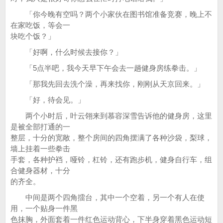
「你今晚有空吗？两个小家伙在图书馆准备竞赛，晚上不
在家吃饭，等会一
块吃个饭？」
「好啊，什么时候去接你？」
「5点半吧，我今天早下午会去一趟健身房练拳击。」
「那我先回去洗个澡，再来找你，刚刚从天京回来。」
「好，待会见。」
两个小时后，叶云翎来到慕容深雪告诉他的健身房，这里
是被全部打通的一
整层，十分的宽敞，整个房间的四角摆满了各种沙袋，梨球，
墙上挂着一些拳击
手套，各种护裆，哑铃，杠铃，还有跑步机，健身自行车，组
合健身器材，十分
的齐全。
中间是两个四角擂台，其中一个空着，另一个有人在使
用，一个贴身一件黑
色抹胸，外面套着一件红色运动背心，下半身穿着黑色运动短