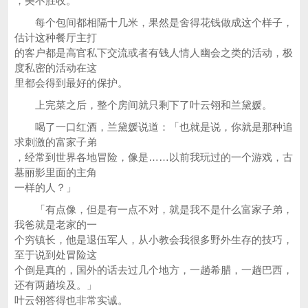
，美不胜收。
每个包间都相隔十几米，果然是舍得花钱做成这个样子，
估计这种餐厅主打
的客户都是高官私下交流或者有钱人情人幽会之类的活动，极
度私密的活动在这
里都会得到最好的保护。
上完菜之后，整个房间就只剩下了叶云翎和兰黛媛。
喝了一口红酒，兰黛媛说道：「也就是说，你就是那种追
求刺激的富家子弟
，经常到世界各地冒险，像是……以前我玩过的一个游戏，古
墓丽影里面的主角
一样的人？」
「有点像，但是有一点不对，就是我不是什么富家子弟，
我爸就是老家的一
个穷镇长，他是退伍军人，从小教会我很多野外生存的技巧，
至于说到处冒险这
个倒是真的，国外的话去过几个地方，一趟希腊，一趟巴西，
还有两趟埃及。」
叶云翎答得也非常实诚。